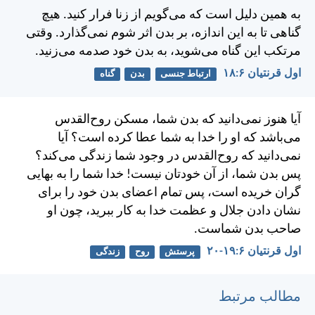
به همين دليل است كه می‌گويم از زنا فرار كنيد. هيچ
گناهی تا به اين اندازه، بر بدن اثر شوم نمی‌گذارد. وقتی
مرتكب اين گناه می‌شويد، به بدن خود صدمه می‌زنيد.
اول قرنتیان ۶:‏۱۸
ارتباط جنسی
بدن
گناه
آيا هنوز نمی‌دانيد كه بدن شما، مسكن روح‌القدس
می‌باشد كه او را خدا به شما عطا كرده است؟ آيا
نمی‌دانيد كه روح‌القدس در وجود شما زندگی می‌كند؟
پس بدن شما، از آن خودتان نيست! خدا شما را به بهايی
گران خريده است، پس تمام اعضای بدن خود را برای
نشان دادن جلال و عظمت خدا به کار ببريد، چون او
صاحب بدن شماست.
اول قرنتیان ۶:‏۱۹-‏۲۰
پرستش
روح
زندگی
مطالب مرتبط