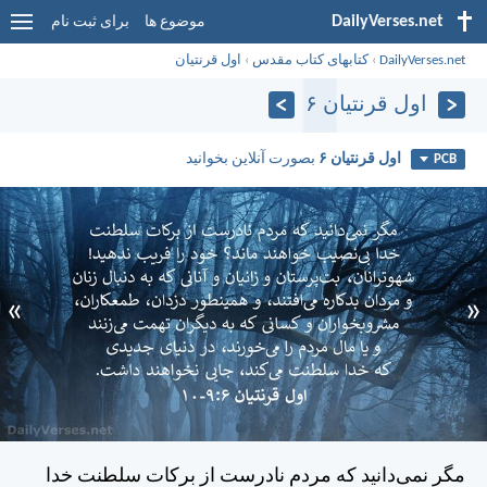
DailyVerses.net
موضوع ها
برای ثبت نام
DailyVerses.net
›
کتابهای کتاب مقدس
›
اول قرنتیان
اول قرنتیان ۶
اول قرنتیان ۶
بصورت آنلاین بخوانید
PCB
»
«
مگر نمی‌دانيد كه مردم نادرست از بركات سلطنت خدا