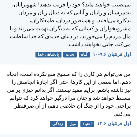
بی‌نصيب خواهند ماند؟ خود را فريب ندهيد! شهوترانان،
بت‌پرستان و زانيان و آنانی كه به دنبال زنان و مردان
بدكاره می‌افتند، و همينطور دزدان، طمعكاران،
مشروبخواران و كسانی كه به ديگران تهمت می‌زنند و يا
مال مردم را می‌خورند، در دنيای جديدی كه خدا سلطنت
می‌كند، جايی نخواهند داشت.
اول قرنتیان ۶:‏۹-‏۱۰
گناه
نجات
پادشاهی خدا
من می‌توانم هر كاری را كه مسيح منع نكرده است، انجام
دهم. اما بعضی از اين كارها، حتی اگر اجازهٔ انجامش را
نيز داشته باشم، برايم مفيد نيستند. اگر بدانم چيزی بر من
مسلط خواهد شد و چنان مرا درگير خواهد كرد كه نتوانم
براحتی خود را از چنگ آن خلاصی دهم، از آن صرفنظر
می‌كنم.
اول قرنتیان ۶:‏۱۲
اعتیاد
میل
زندگی