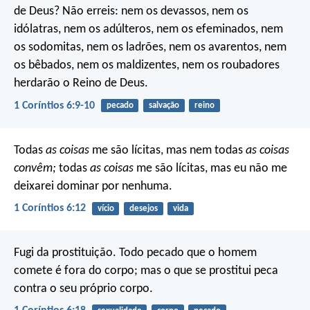
de Deus? Não erreis: nem os devassos, nem os
idólatras, nem os adúlteros, nem os efeminados, nem
os sodomitas, nem os ladrões, nem os avarentos, nem
os bêbados, nem os maldizentes, nem os roubadores
herdarão o Reino de Deus.
1 Coríntios 6:9-10
pecado
salvação
reino
Todas
as coisas
me são lícitas, mas nem todas
as coisas
convêm;
todas
as coisas
me são lícitas, mas eu não me
deixarei dominar por nenhuma.
1 Coríntios 6:12
vício
desejos
vida
Fugi da prostituição. Todo pecado que o homem
comete é fora do corpo; mas o que se prostitui peca
contra o seu próprio corpo.