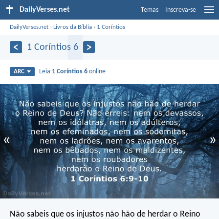
DailyVerses.net
Temas
Inscreva-se
DailyVerses.net
›
Livros da Bíblia
›
1 Coríntios
1 Coríntios 6
Leia
1 Coríntios 6
online
ARC
«
»
Não sabeis que os injustos não hão de herdar o Reino