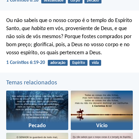
1 Coríntios 6:18
sexualidade
corpo
pecado
Ou não sabeis que o nosso corpo é o templo do Espírito
Santo,
que habita
em vós, proveniente de Deus, e que
não sois de vós mesmos? Porque fostes comprados por
bom preço; glorificai, pois, a Deus no vosso corpo e no
vosso espírito, os quais pertencem a Deus.
1 Coríntios 6:19-20
adoração
Espírito
vida
Temas relacionados
Pecado
Vício