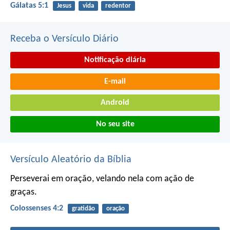
Gálatas 5:1
Jesus
vida
redentor
Receba o Versículo Diário
Notificação diária
E-mail
Android
No seu site
Versículo Aleatório da Bíblia
Perseverai em oração, velando nela com ação de
graças.
Colossenses 4:2
gratidão
oração