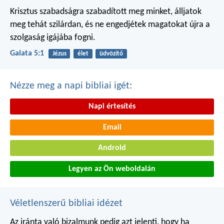
Krisztus szabadságra szabadított meg minket, álljatok
meg tehát szilárdan, és ne engedjétek magatokat újra a
szolgaság igájába fogni.
Galata 5:1
Jézus
élet
üdvözítő
Nézze meg a napi bibliai igét:
Napi értesítés
Email
Android
Legyen az Ön weboldalán
Véletlenszerű bibliai idézet
Az iránta való bizalmunk pedig azt jelenti, hogy ha