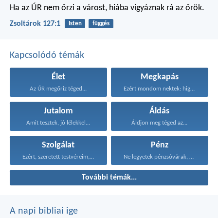
Ha az ÚR nem őrzi a várost,
hiába vigyáznak rá az őrök.
Zsoltárok 127:1
Isten
függés
Kapcsolódó témák
Élet
Megkapás
Az ÚR megőriz téged...
Ezért mondom nektek: higgyétek...
Jutalom
Áldás
Amit tesztek, jó lélekkel...
Áldjon meg téged az...
Szolgálat
Pénz
Ezért, szeretett testvéreim, legyetek...
Ne legyetek pénzsóvárak, érjétek...
További témák...
A napi bibliai ige