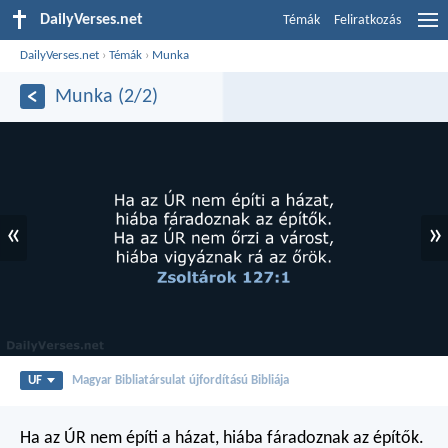
DailyVerses.net
Témák
Feliratkozás
DailyVerses.net
›
Témák
›
Munka
Munka (2/2)
«
»
UF
Magyar Bibliatársulat újfordítású Bibliája
Ha az ÚR nem építi a házat,
hiába fáradoznak az építők.