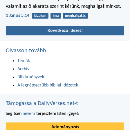
valamit az ő akarata szerint kérünk, meghallgat minket.
1 János 5:14
bizalom
ima
meghallgatás
Következő idézet!
Olvasson tovább
Témák
Archív
Biblia könyvek
A legnépszerűbb bibliai idézetek
Támogassa a DailyVerses.net-t
Segítsen
nekem
terjeszteni Isten igéjét:
Adományozás