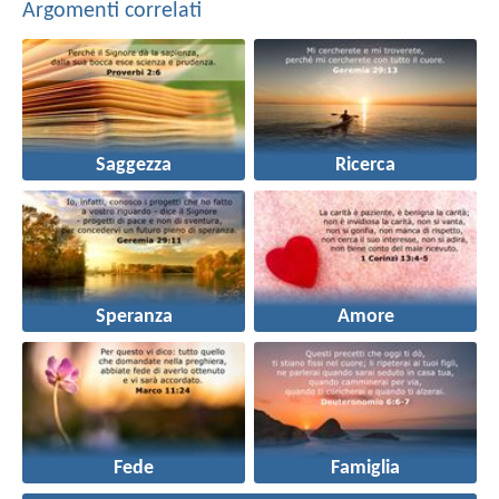
Argomenti correlati
Saggezza
Ricerca
Speranza
Amore
Fede
Famiglia