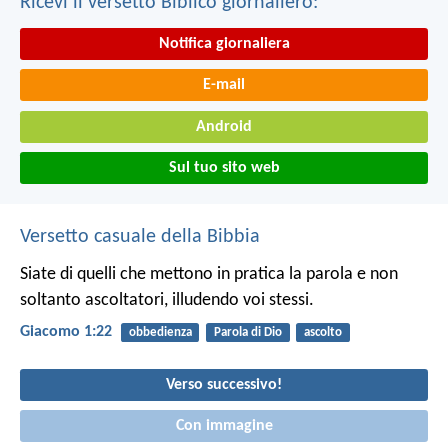
Ricevi il versetto Biblico giornaliero:
Notifica giornaliera
E-mail
Android
Sul tuo sito web
Versetto casuale della Bibbia
Siate di quelli che mettono in pratica la parola e non
soltanto ascoltatori, illudendo voi stessi.
Giacomo 1:22
obbedienza
Parola di Dio
ascolto
Verso successivo!
Con immagine