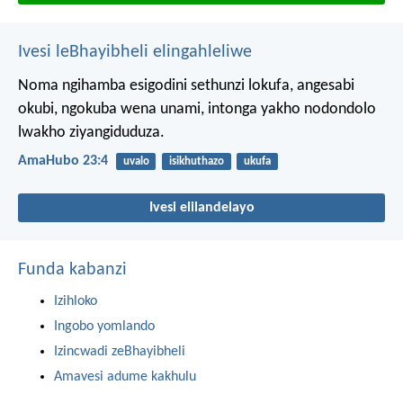
Ivesi leBhayibheli elingahleliwe
Noma ngihamba esigodini sethunzi lokufa,
angesabi
okubi, ngokuba wena unami,
intonga yakho nodondolo
lwakho ziyangiduduza.
AmaHubo 23:4
uvalo
isikhuthazo
ukufa
Ivesi elilandelayo
Funda kabanzi
Izihloko
Ingobo yomlando
Izincwadi zeBhayibheli
Amavesi adume kakhulu