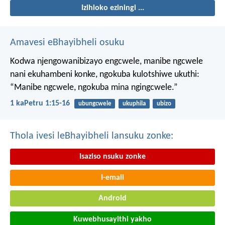
Izihloko eziningi ...
Amavesi eBhayibheli osuku
Kodwa njengowanibizayo engcwele, manibe ngcwele
nani ekuhambeni konke, ngokuba kulotshiwe ukuthi:
“Manibe ngcwele, ngokuba mina ngingcwele.”
1 kaPetru 1:15-16
ubungcwele
ukuphila
ubizo
Thola ivesi leBhayibheli lansuku zonke:
Isaziso nsuku zonke
I-email
Android
Kuwebhusayithi yakho