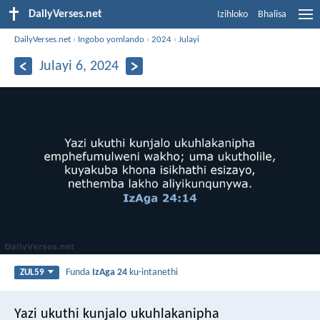
DailyVerses.net
Izihloko
Bhalisa
DailyVerses.net
›
Ingobo yomlando
›
2024
›
Julayi
Julayi 6, 2024
Funda
IzAga 24
ku-intanethi
ZUL59
Yazi ukuthi kunjalo ukuhlakanipha