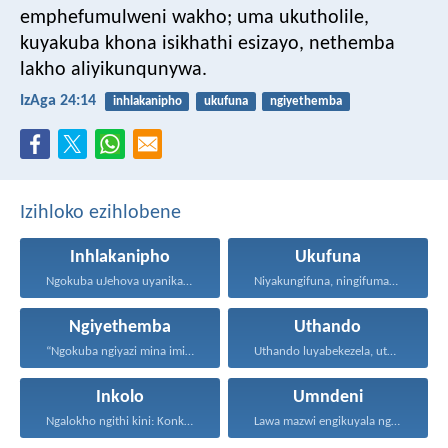
emphefumulweni wakho;
uma ukutholile,
kuyakuba khona isikhathi esizayo,
nethemba
lakho aliyikunqunywa.
IzAga 24:14
inhlakanipho
ukufuna
ngiyethemba
Izihloko ezihlobene
Inhlakanipho
Ukufuna
Ngokuba uJehova uyanika ukuhlakanipha...
Niyakungifuna, ningifumane, lapho ningifunisisa...
Ngiyethemba
Uthando
“Ngokuba ngiyazi mina imicabango...
Uthando luyabekezela, uthando lumnene...
Inkolo
Umndeni
Ngalokho ngithi kini: Konke...
Lawa mazwi engikuyala ngawo...