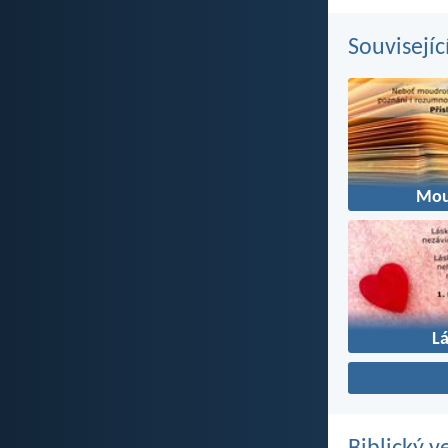
Souvisejíc
Mou
L