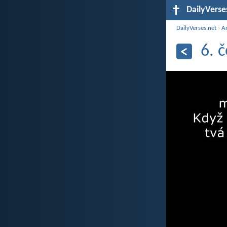
DailyVerse
DailyVerses.net
›
A
6. 