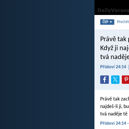
Přečtět
ČEP
Právě tak
Když ji n
tvá naděj
Přísloví 24:14
Právě tak zac
najdeš-li ji, 
tvá naděje tě
Přísloví 24:14 