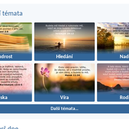
í témata
drost
Hledání
Nad
áska
Víra
Rod
Další témata…