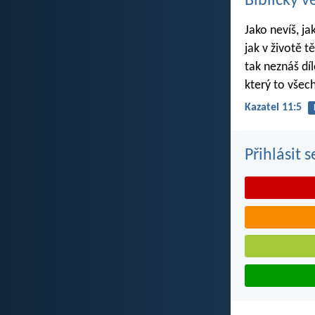
Biblický v
Jako nevíš, ja
jak v životě t
tak neznáš dí
který to všec
Kazatel 11:5
Přihlásit 