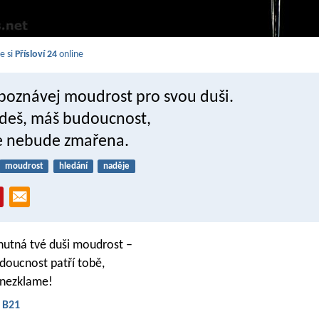
e si
Přísloví 24
online
 poznávej moudrost pro svou duši.
ajdeš, máš budoucnost,
e nebude zmařena.
moudrost
hledání
naděje
hutná tvé duši moudrost –
budoucnost patří tobě,
 nezklame!
- B21