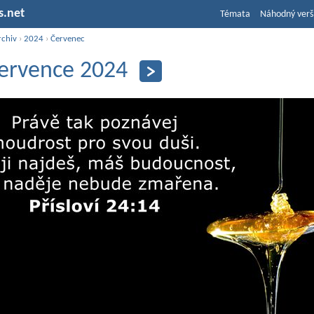
s.net
Témata
Náhodný verš
rchiv
›
2024
›
Červenec
července 2024