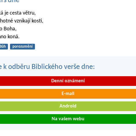
erš dne
ká je cesta větru,
ěhotné vznikají kosti,
lo Boha,
hno koná.
Bůh
porozumění
se k odběru Biblického verše dne:
Denní oznámení
E-mail
Android
Na vašem webu