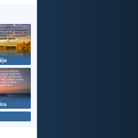
ěje
ina