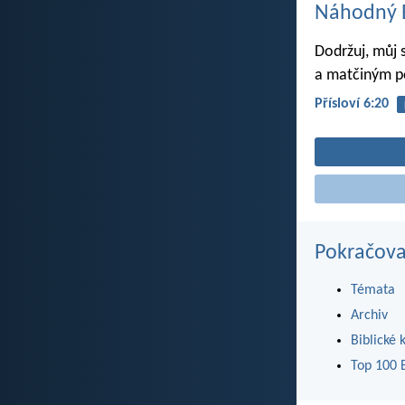
Náhodný B
Dodržuj, můj 
a matčiným p
Přísloví 6:20
Pokračova
Témata
Archiv
Biblické 
Top 100 B