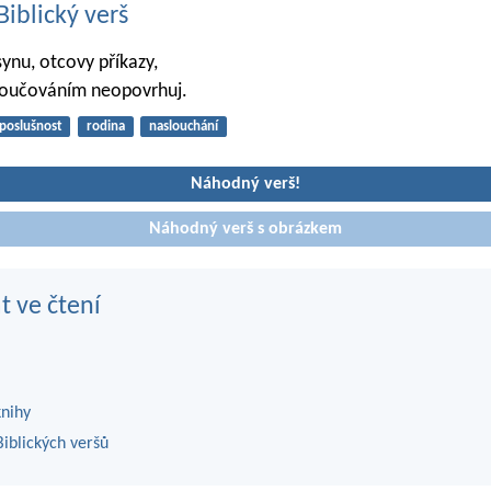
iblický verš
synu, otcovy příkazy,
oučováním neopovrhuj.
poslušnost
rodina
naslouchání
Náhodný verš!
Náhodný verš s obrázkem
t ve čtení
knihy
iblických veršů