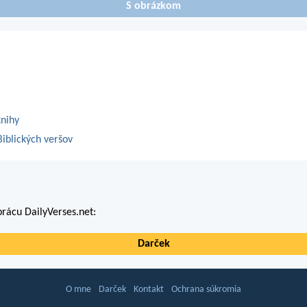
S obrázkom
knihy
iblických veršov
rácu DailyVerses.net:
Darček
O mne
Darček
Kontakt
Ochrana súkromia