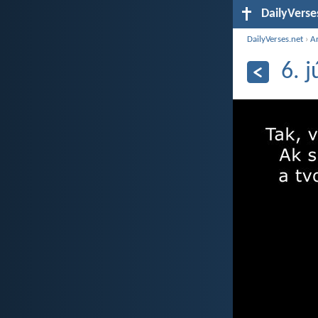
DailyVerse
DailyVerses.net
›
A
6. 