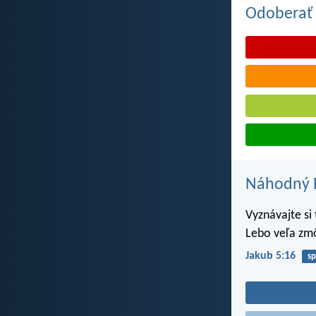
Odoberať 
Náhodný B
Vyznávajte si
Lebo veľa zmô
Jakub 5:16
sp