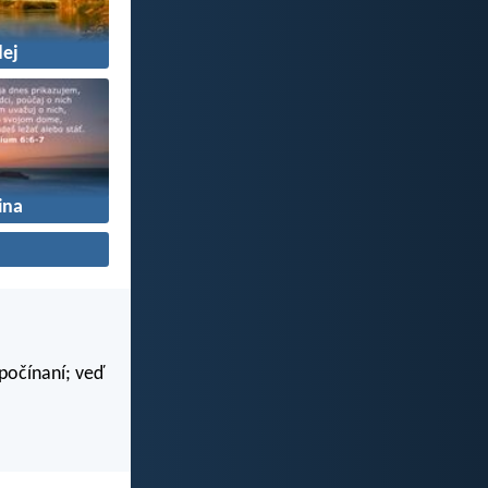
ej
ina
 počínaní; veď