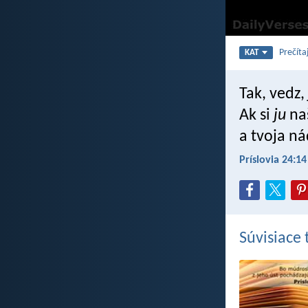
Prečíta
KAT
Tak, vedz,
Ak si
ju
naš
a tvoja n
Príslovia 24:14
Súvisiace