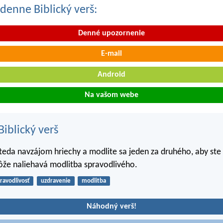
denne Biblický verš:
Denné upozornenie
E-mail
Android
Na vašom webe
iblický verš
 teda navzájom hriechy a modlite sa jeden za druhého, aby ste 
že naliehavá modlitba spravodlivého.
ravodlivosť
uzdravenie
modlitba
Náhodný verš!