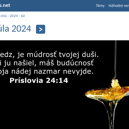
s.net
Témy
Náhodný ver
rchív
›
2024
›
Júl
júla 2024