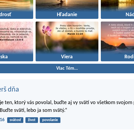
drosť
Hľadanie
Nád
áska
Viera
Rod
Viac Tém...
erš dňa
 je ten, ktorý vás povolal, buďte aj vy svätí vo všetkom svojom
Buďte svätí, lebo ja som svätý.“
-16
svätosť
život
povolanie