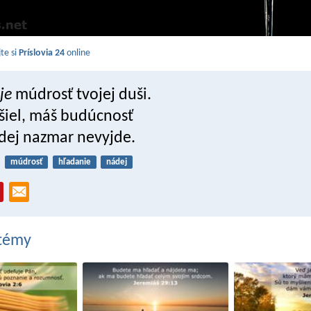
jte si
Príslovia 24
online
je
múdrosť tvojej duši.
iel, máš budúcnosť
ádej nazmar nevyjde.
múdrosť
hľadanie
nádej
 témy