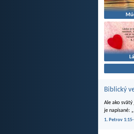
Mú
L
Biblický v
Ale ako svätý
je napísané: „
1. Petrov 1:15