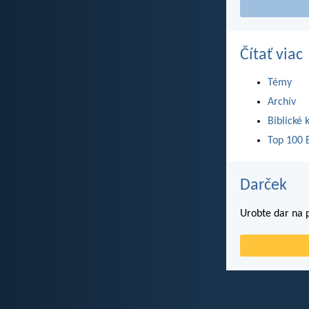
Čítať viac
Témy
Archív
Biblické 
Top 100 B
Darček
Urobte dar na p