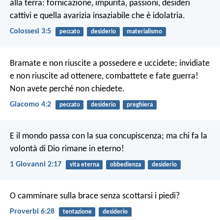
alla terra: fornicazione, impurità, passioni, desideri
cattivi e quella avarizia insaziabile che è idolatria.
Colossesi 3:5
peccato
desiderio
materialismo
Bramate e non riuscite a possedere e uccidete; invidiate
e non riuscite ad ottenere, combattete e fate guerra!
Non avete perché non chiedete.
Giacomo 4:2
peccato
desiderio
preghiera
E il mondo passa con la sua concupiscenza; ma chi fa la
volontà di Dio rimane in eterno!
1 Giovanni 2:17
vita eterna
obbedienza
desiderio
O camminare sulla brace
senza scottarsi i piedi?
Proverbi 6:28
tentazione
desiderio