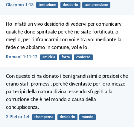
Giacomo 1:13
tentazione
desiderio
comprensione
Ho infatti un vivo desiderio di vedervi per comunicarvi
qualche dono spirituale perché ne siate fortificati, o
meglio, per rinfrancarmi con voi e tra voi mediante la
fede che abbiamo in comune, voi e io.
Romani 1:11-12
amicizia
forza
conforto
Con queste ci ha donato i beni grandissimi e preziosi che
erano stati promessi, perché diventaste per loro mezzo
partecipi della natura divina, essendo sfuggiti alla
corruzione che è nel mondo a causa della
concupiscenza.
2 Pietro 1:4
ricompensa
desiderio
mondo