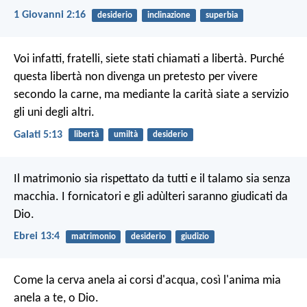
1 Giovanni 2:16
desiderio
inclinazione
superbia
Voi infatti, fratelli, siete stati chiamati a libertà. Purché
questa libertà non divenga un pretesto per vivere
secondo la carne, ma mediante la carità siate a servizio
gli uni degli altri.
Galati 5:13
libertà
umiltà
desiderio
Il matrimonio sia rispettato da tutti e il talamo sia senza
macchia. I fornicatori e gli adùlteri saranno giudicati da
Dio.
Ebrei 13:4
matrimonio
desiderio
giudizio
Come la cerva anela ai corsi d'acqua,
così l'anima mia
anela a te, o Dio.