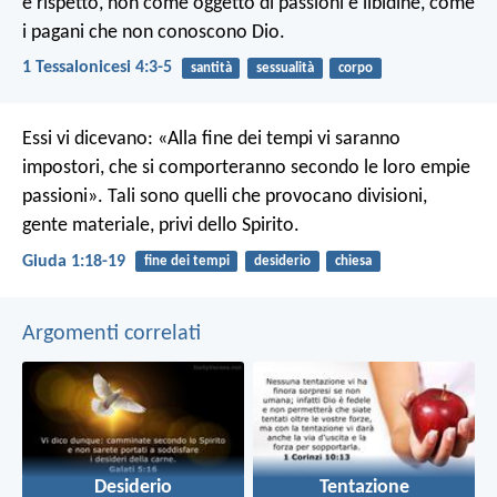
e rispetto, non come oggetto di passioni e libidine, come
i pagani che non conoscono Dio.
1 Tessalonicesi 4:3-5
santità
sessualità
corpo
Essi vi dicevano: «Alla fine dei tempi vi saranno
impostori, che si comporteranno secondo le loro empie
passioni». Tali sono quelli che provocano divisioni,
gente materiale, privi dello Spirito.
Giuda 1:18-19
fine dei tempi
desiderio
chiesa
Argomenti correlati
Desiderio
Tentazione