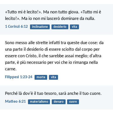
«Tutto mi è lecito!». Ma non tutto giova. «Tutto mi è
lecito!». Ma io non mi lascerò dominare da nulla.
1 Corinzi 6:12
inclinazione
desiderio
vita
Sono messo alle strette infatti tra queste due cose: da
una parte il desiderio di essere sciolto dal corpo per
essere con Cristo, il che sarebbe assai meglio; d'altra
parte, è più necessario per voi che io rimanga nella
carne.
Filippesi 1:23-24
morte
vita
Perché là dov'è il tuo tesoro, sarà anche il tuo cuore.
Matteo 6:21
materialismo
denaro
cuore