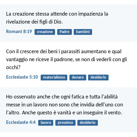
La creazione stessa attende con impazienza la
rivelazione dei figli di Dio.
Romani 8:19
creazione
Padre
bambini
Con il crescere dei beni i parassiti aumentano e qual
vantaggio ne riceve il padrone, se non di vederli con gli
occhi?
Ecclesiaste 5:10
materialismo
denaro
desiderio
Ho osservato anche che ogni fatica e tutta l'abilità
messe in un lavoro non sono che invidia dell'uno con
l'altro. Anche questo è vanità e un inseguire il vento.
Ecclesiaste 4:4
lavoro
prossimo
desiderio