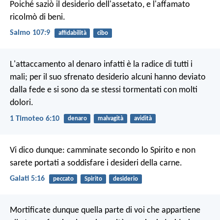
Poiché saziò il desiderio dell'assetato,
e l'affamato
ricolmò di beni.
Salmo 107:9
affidabilità
cibo
L'attaccamento al denaro infatti è la radice di tutti i
mali; per il suo sfrenato desiderio alcuni hanno deviato
dalla fede e si sono da se stessi tormentati con molti
dolori.
1 Timoteo 6:10
denaro
malvagità
avidità
Vi dico dunque: camminate secondo lo Spirito e non
sarete portati a soddisfare i desideri della carne.
Galati 5:16
peccato
Spirito
desiderio
Mortificate dunque quella parte di voi che appartiene