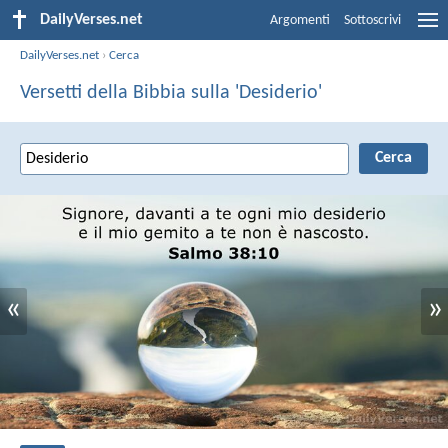
DailyVerses.net
Argomenti
Sottoscrivi
DailyVerses.net
›
Cerca
Versetti della Bibbia sulla 'Desiderio'
«
»