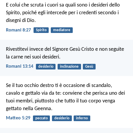
E colui che scruta i cuori sa quali sono i desideri dello
Spirito, poiché egli intercede per i credenti secondo i
disegni di Dio.
Romani 8:27
Spirito
mediatore
Rivestitevi invece del Signore Gesù Cristo e non seguite
la carne nei suoi desideri.
Romani 13:14
desiderio
inclinazione
Gesù
Se il tuo occhio destro ti è occasione di scandalo,
cavalo e gettalo via da te: conviene che perisca uno dei
tuoi membri, piuttosto che tutto il tuo corpo venga
gettato nella Geenna.
Matteo 5:29
peccato
desiderio
inferno