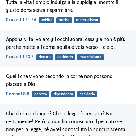
Tutta la vita l'empio indulge alla cupidigia,
mentre il
giusto dona senza risparmiare.
Proverbi 21:26
avidità
offrire
materialismo
Appena vi fai volare gli occhi sopra,
essa gia non è più:
perché mette ali come aquila
e vola verso il cielo.
Proverbi 23:5
denaro
desiderio
materialismo
Quelli che vivono secondo la carne non possono
piacere a Dio.
Romani 8:8
peccato
dipendenza
desiderio
Che diremo dunque? Che la legge è peccato? No
certamente! Però io non ho conosciuto il peccato se
non per la legge, né avrei conosciuto la concupiscenza,