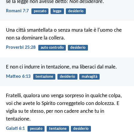
se la legge non avesse detto:
Non desiderare
.
Romani 7:7
peccato
legge
desiderio
Una città smantellata o senza mura
tale è l'uomo che
non sa dominare la collera.
Proverbi 25:28
auto controllo
desiderio
E non ci indurre in tentazione,
ma liberaci dal male.
Matteo 6:13
tentazione
desiderio
malvagità
Fratelli, qualora uno venga sorpreso in qualche colpa,
voi che avete lo Spirito correggetelo con dolcezza. E
vigila su te stesso, per non cadere anche tu in
tentazione.
Galati 6:1
peccato
tentazione
desiderio