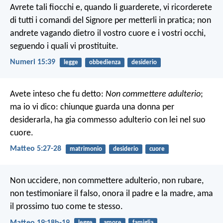
Avrete tali fiocchi e, quando li guarderete, vi ricorderete
di tutti i comandi del Signore per metterli in pratica; non
andrete vagando dietro il vostro cuore e i vostri occhi,
seguendo i quali vi prostituite.
Numeri 15:39
legge
obbedienza
desiderio
Avete inteso che fu detto:
Non commettere adulterio
;
ma io vi dico: chiunque guarda una donna per
desiderarla, ha gia commesso adulterio con lei nel suo
cuore.
Matteo 5:27-28
matrimonio
desiderio
cuore
Non uccidere, non commettere adulterio, non rubare,
non testimoniare il falso, onora il padre e la madre, ama
il prossimo tuo come te stesso.
Matteo 19:18b-19
legge
amore
famiglia