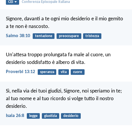
CEI
Conferenza Episcopale Italiana
Signore, davanti a te ogni mio desiderio
e il mio gemito
a te non è nascosto.
Salmo 38:10
tentazione
preoccupare
tristezza
Un'attesa troppo prolungata fa male al cuore,
un
desiderio soddisfatto è albero di vita.
Proverbi 13:12
speranza
vita
cuore
Sì, nella via dei tuoi giudizi,
Signore, noi speriamo in te;
al tuo nome e al tuo ricordo
si volge tutto il nostro
desiderio.
Isaia 26:8
legge
giustizia
desiderio