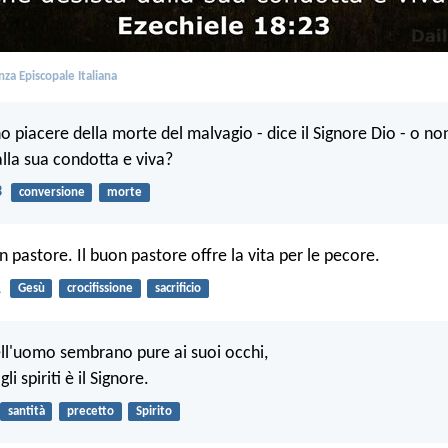
za Episcopale Italiana
o piacere della morte del malvagio - dice il Signore Dio - o no
alla sua condotta e viva?
3
conversione
morte
n pastore. Il buon pastore offre la vita per le pecore.
1
Gesù
crocifissione
sacrificio
dell'uomo sembrano pure ai suoi occhi,
li spiriti è il Signore.
santità
precetto
Spirito