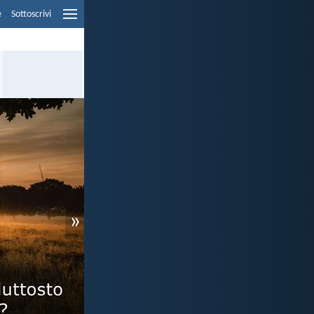
e
Sottoscrivi
»