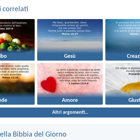
correlati
ibo
Gesù
Creaz
ede
Amore
Giust
Altri argomenti…
ella Bibbia del Giorno