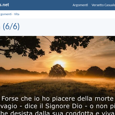
s.net
Argomenti
Versetto Casual
rgomenti
›
Vita
 (6/6)