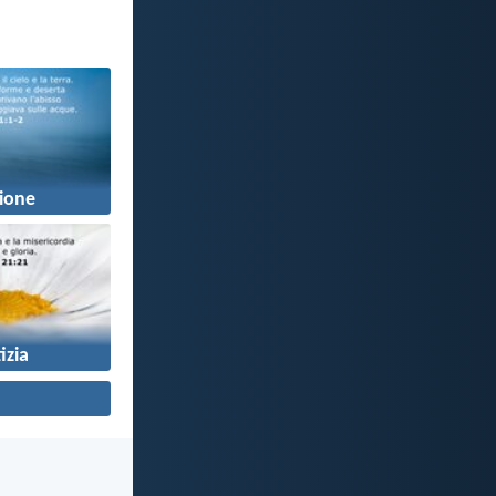
ione
izia