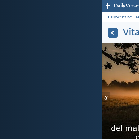
DailyVerse
DailyVerses.net
›
A
Vita
«