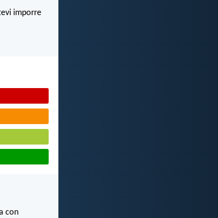
atevi imporre
za con