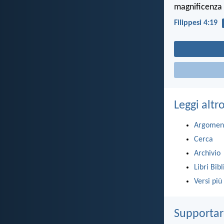
magnificenza 
Filippesi 4:19
Leggi altr
Argomen
Cerca
Archivio
Libri Bibl
Versi più
Supportar