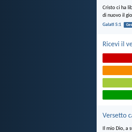
Cristo ci ha l
di nuovo il gi
Galati 5:1
Ges
Ricevi il v
Versetto c
Il mio Dio, a