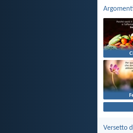
Argomenti 
C
F
Versetto d