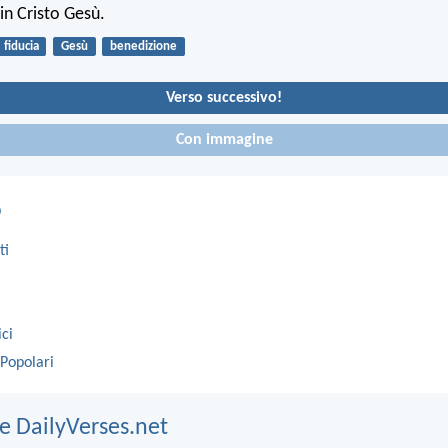
in Cristo Gesù.
fiducia
Gesù
benedizione
Verso successivo!
Con immagine
o
ti
ici
 Popolari
e DailyVerses.net