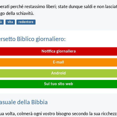
iberati perché restassimo liberi; state dunque saldi e non lasci
ogo della schiavitù.
ù
vita
redentore
ersetto Biblico giornaliero:
Notifica giornaliera
E-mail
Android
Sul tuo sito web
asuale della Bibbia
 sua volta, colmerà ogni vostro bisogno secondo la sua ricchez