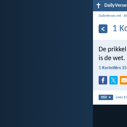
DailyVerse
DailyVerses.net
›
B
1 K
De prikkel
is de wet.
1 Korintiërs 15
Lees
1 
HSV