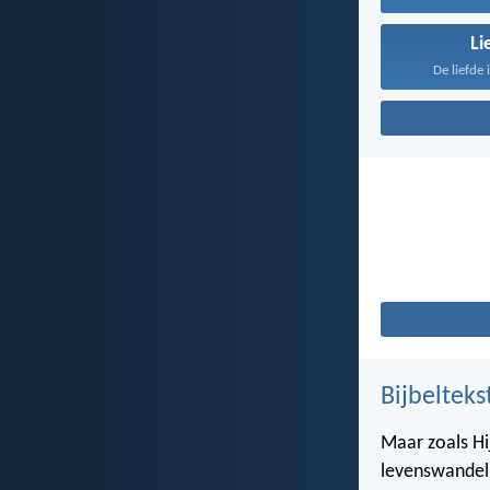
Li
De liefde 
Bijbelteks
Maar zoals Hij
levenswandel,