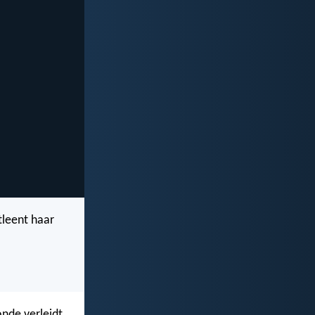
tleent haar
nde verleidt