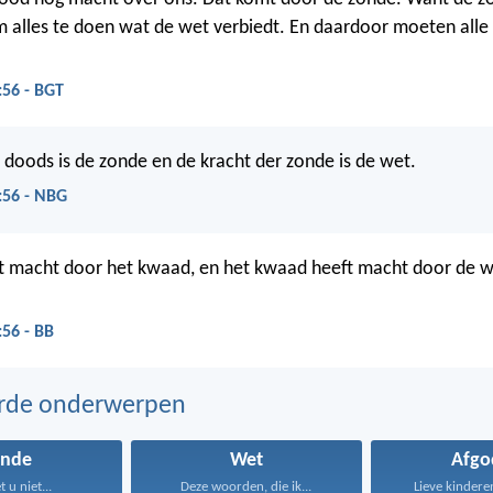
 alles te doen wat de wet verbiedt. En daardoor moeten all
:56 - BGT
s doods is de zonde en de kracht der zonde is de wet.
5:56 - NBG
t macht door het kwaad, en het kwaad heeft macht door de 
:56 - BB
erde onderwerpen
onde
Wet
Afgo
 u niet...
Deze woorden, die ik...
Lieve kinderen