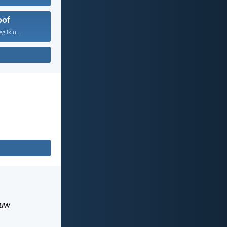
oof
 Ik u...
uw