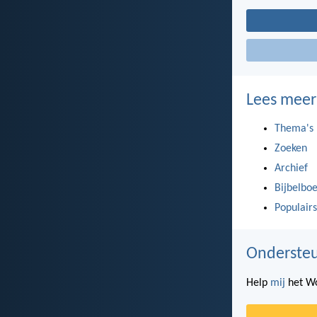
Lees meer
Thema's
Zoeken
Archief
Bijbelbo
Populairs
Ondersteu
Help
mij
het Wo