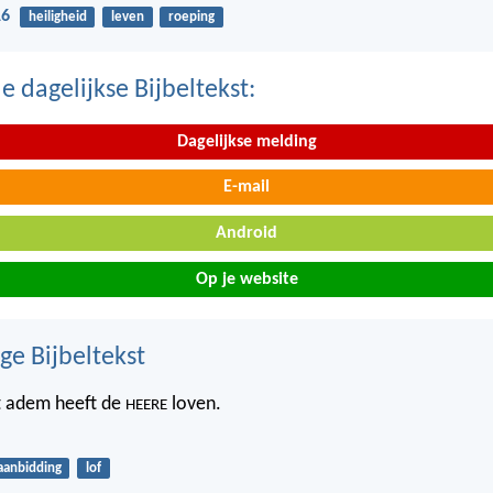
16
heiligheid
leven
roeping
 dagelijkse Bijbeltekst:
Dagelijkse melding
E-mail
Android
Op je website
ge Bijbeltekst
t adem heeft de
loven.
HEERE
aanbidding
lof