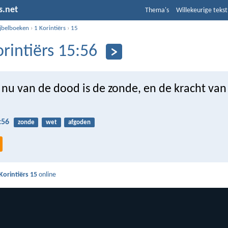
s.net
Thema's
Willekeurige tekst
ijbelboeken
›
1 Korintiërs
›
15
orintiërs 15:56
 nu van de dood is de zonde, en de kracht va
:56
zonde
wet
afgoden
Korintiërs 15
online