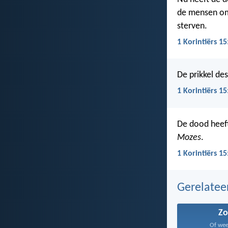
de mensen om
sterven.
1 Korintiërs 15
De prikkel de
1 Korintiërs 1
De dood heef
Mozes
.
1 Korintiërs 15
Gerelate
Z
Of weet