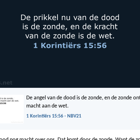
De angel van de dood is de zonde, en de zonde on
macht aan de wet.
1 Korintiërs 15:56 - NBV21
ood nog macht over ons. Dat komt door de zonde. Want de zo