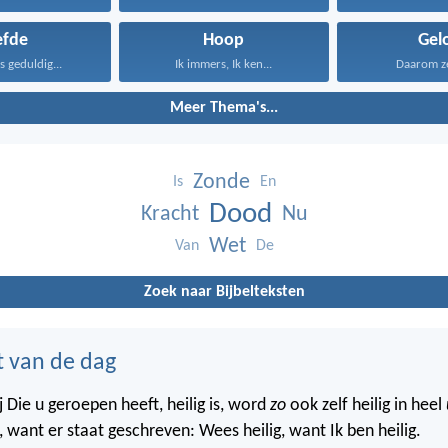
efde
Hoop
Gel
is geduldig...
Ik immers, Ik ken...
Daarom zeg
Meer Thema's...
Zonde
Is
En
Dood
Kracht
Nu
Wet
Van
De
Zoek naar Bijbelteksten
t van de dag
 Die u geroepen heeft, heilig is, word
zo
ook zelf heilig in heel
 want er staat geschreven: Wees heilig, want Ik ben heilig.