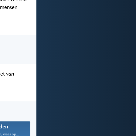
e mensen
wet
van
den
, wees op...