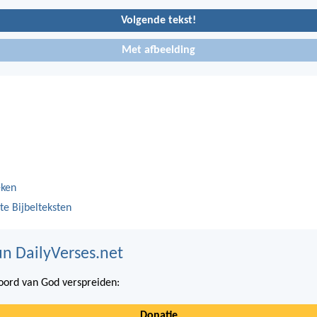
Volgende tekst!
Met afbeelding
eken
te Bijbelteksten
n DailyVerses.net
ord van God verspreiden:
Donatie