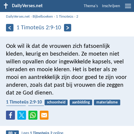
DailyVerses.net
Thema's
Inschrijven
DailyVerses.net
›
Bijbelboeken
›
1 Timoteüs
›
2
1 Timoteüs 2:9-10
Ook wil ik dat de vrouwen zich fatsoenlijk
kleden, keurig en bescheiden. Ze moeten niet
willen opvallen door ingewikkelde kapsels, veel
sieraden en mooie kleren. Het is beter als ze
mooi en aantrekkelijk zijn door goed te zijn voor
anderen, zoals dat past bij vrouwen die zeggen
dat ze God dienen.
1 Timoteüs 2:9-10
schoonheid
aanbidding
materialisme
goedheid
kleding
Lees
1 Timoteüs 2
online
BB