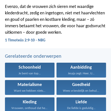
Evenzo, dat de vrouwen zich sieren met waardige
klederdracht, zedig en ingetogen, niet met haarvlechten
en goud of paarlen en kostbare kleding, maar – zó
immers betaamt het vrouwen, die voor haar godsvrucht
uitkomen – door goede werken.
1 Timoteüs 2:9-10 - NBG
Gerelateerde onderwerpen
Schoonheid
Aanbidding
Je bent van top...
Jesaja zegt: Heer, U...
Materialisme
Goedheid
Want we hebben niets...
Wees vriendelijk en behulpzaam...
Kleding
Liefde
Vrouwen, onthoud dat het...
De liefde is geduldig...