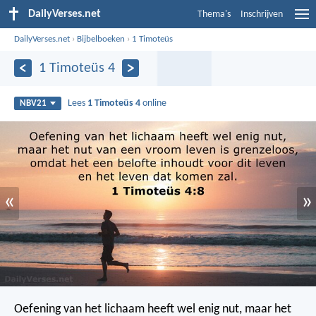
DailyVerses.net
Thema's
Inschrijven
DailyVerses.net
›
Bijbelboeken
›
1 Timoteüs
1 Timoteüs 4
Lees
1 Timoteüs 4
online
NBV21
«
»
Oefening van het lichaam heeft wel enig nut, maar het