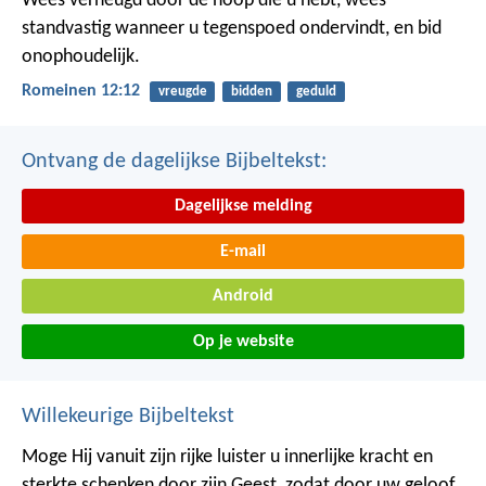
Wees verheugd door de hoop die u hebt, wees
standvastig wanneer u tegenspoed ondervindt, en bid
onophoudelijk.
Romeinen 12:12
vreugde
bidden
geduld
Ontvang de dagelijkse Bijbeltekst:
Dagelijkse melding
E-mail
Android
Op je website
Willekeurige Bijbeltekst
Moge Hij vanuit zijn rijke luister u innerlijke kracht en
sterkte schenken door zijn Geest, zodat door uw geloof