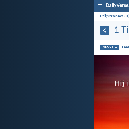
DailyVerse
DailyVerses.net
›
B
1 T
Lee
NBV21