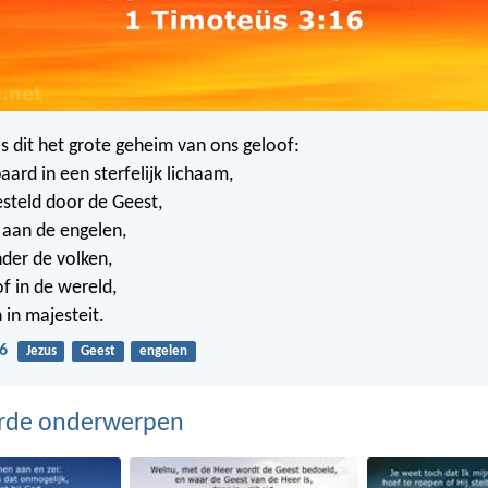
is dit het grote geheim van ons geloof:
aard in een sterfelijk lichaam,
gesteld door de Geest,
 aan de engelen,
der de volken,
f in de wereld,
in majesteit.
6
Jezus
Geest
engelen
erde onderwerpen