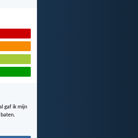
l gaf ik mijn
 baten.