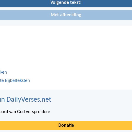
Volgende tekst!
Met afbeelding
eken
te Bijbelteksten
n DailyVerses.net
ord van God verspreiden:
Donatie