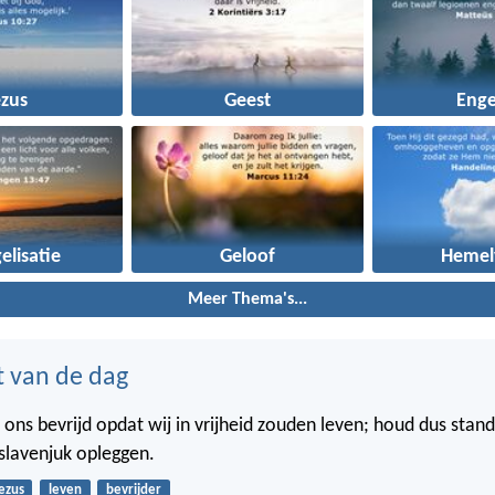
ezus
Geest
Enge
elisatie
Geloof
Hemel
Meer Thema's...
t van de dag
 ons bevrijd opdat wij in vrijheid zouden leven; houd dus stand
slavenjuk opleggen.
ezus
leven
bevrijder