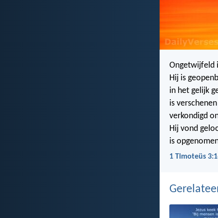
Ongetwijfeld 
Hij is geopenb
in het gelijk 
is verschenen
verkondigd on
Hij vond geloo
is opgenomen 
1 Timoteüs 3:1
Gerelate