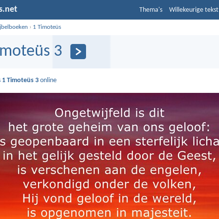
s.net
Thema's
Willekeurige tekst
ijbelboeken
›
1 Timoteüs
imoteüs 3
s
1 Timoteüs 3
online