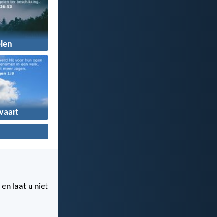
len
vaart
 en laat u niet