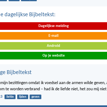
 dagelijkse Bijbeltekst:
Dagelijkse melding
E-mail
Android
Op je website
ge Bijbeltekst
k mijn bezittingen omdat ik voedsel aan de armen wilde geven, a
om te worden verbrand – had ik de liefde niet, het zou mij niet
:3
liefde
lijden
geven