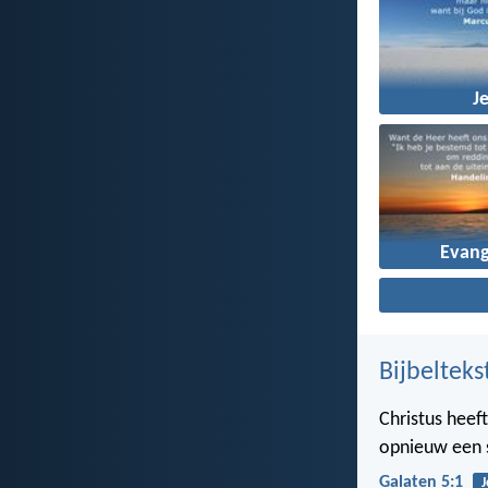
J
Evang
Bijbelteks
Christus heeft
opnieuw een 
Galaten 5:1
J