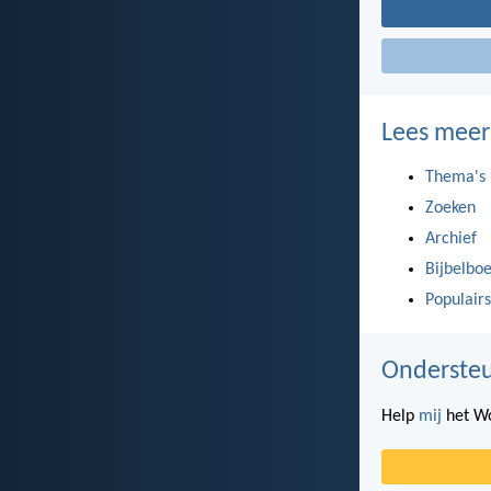
Lees meer
Thema's
Zoeken
Archief
Bijbelbo
Populairs
Ondersteu
Help
mij
het Wo