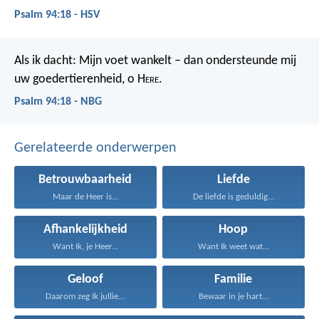
Psalm 94:18 - HSV
Als ik dacht: Mijn voet wankelt –
dan ondersteunde mij
uw goedertierenheid, o H
ere
.
Psalm 94:18 - NBG
Gerelateerde onderwerpen
Betrouwbaarheid
Liefde
Maar de Heer is...
De liefde is geduldig...
Afhankelijkheid
Hoop
Want Ik, je Heer...
Want Ik weet wat...
Geloof
Familie
Daarom zeg Ik jullie...
Bewaar in je hart...