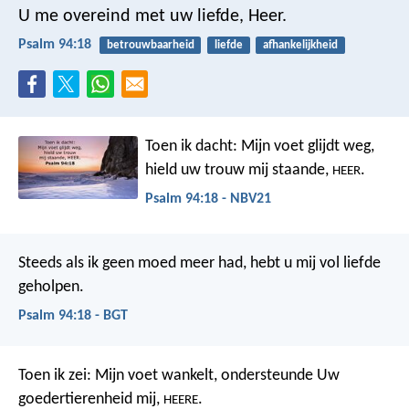
U me overeind met uw liefde, Heer.
Psalm 94:18
betrouwbaarheid
liefde
afhankelijkheid
Toen ik dacht: Mijn voet glijdt weg,
hield uw trouw mij staande,
.
HEER
Psalm 94:18 - NBV21
Steeds als ik geen moed meer had,
hebt u mij vol liefde
geholpen.
Psalm 94:18 - BGT
Toen ik zei: Mijn voet wankelt,
ondersteunde Uw
goedertierenheid mij,
.
HEERE