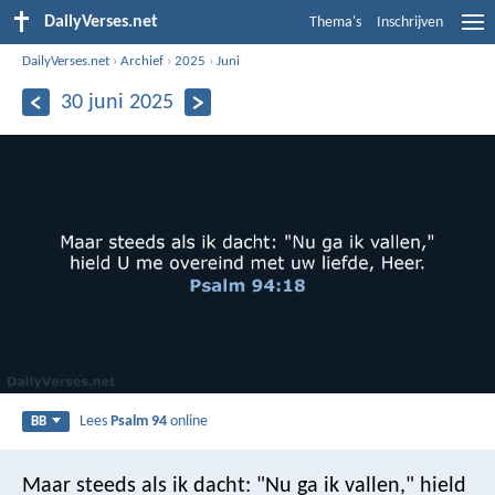
DailyVerses.net
Thema's
Inschrijven
DailyVerses.net
›
Archief
›
2025
›
Juni
30 juni 2025
Lees
Psalm 94
online
BB
Maar steeds als ik dacht: "Nu ga ik vallen,"
hield