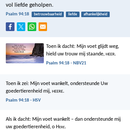
vol liefde geholpen.
Psalm 94:18
betrouwbaarheid
liefde
afhankelijkheid
Toen ik dacht: Mijn voet glijdt weg,
hield uw trouw mij staande,
.
HEER
Psalm 94:18 - NBV21
Toen ik zei: Mijn voet wankelt,
ondersteunde Uw
goedertierenheid mij,
.
HEERE
Psalm 94:18 - HSV
Als ik dacht: Mijn voet wankelt –
dan ondersteunde mij
uw goedertierenheid, o H
ere
.