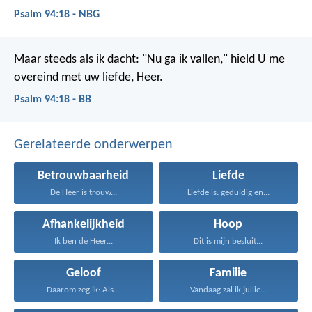
Psalm 94:18 - NBG
Maar steeds als ik dacht: "Nu ga ik vallen,"
hield U me
overeind met uw liefde, Heer.
Psalm 94:18 - BB
Gerelateerde onderwerpen
Betrouwbaarheid
Liefde
De Heer is trouw...
Liefde is: geduldig en...
Afhankelijkheid
Hoop
Ik ben de Heer...
Dit is mijn besluit...
Geloof
Familie
Daarom zeg ik: Als...
Vandaag zal ik jullie...