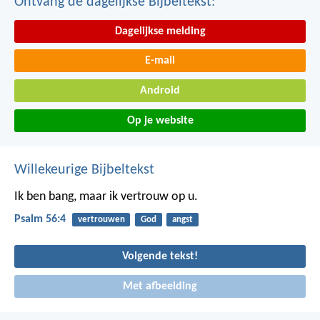
Ontvang de dagelijkse Bijbeltekst:
Dagelijkse melding
E-mail
Android
Op je website
Willekeurige Bijbeltekst
Ik ben bang, maar ik vertrouw op u.
Psalm 56:4
vertrouwen
God
angst
Volgende tekst!
Met afbeelding