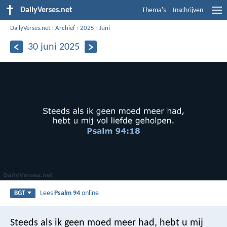
DailyVerses.net
Thema's
Inschrijven
DailyVerses.net
›
Archief
›
2025
›
Juni
30 juni 2025
Lees
Psalm 94
online
BGT
Steeds als ik geen moed meer had,
hebt u mij