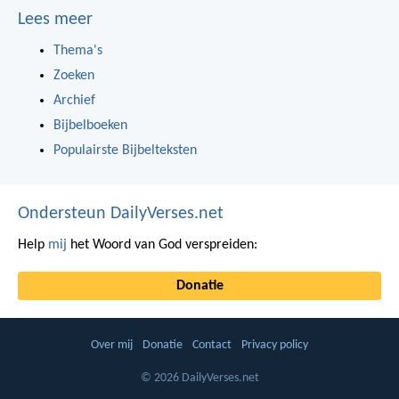
Lees meer
Thema's
Zoeken
Archief
Bijbelboeken
Populairste Bijbelteksten
Ondersteun DailyVerses.net
Help
mij
het Woord van God verspreiden:
Donatie
Over mij
Donatie
Contact
Privacy policy
© 2026 DailyVerses.net