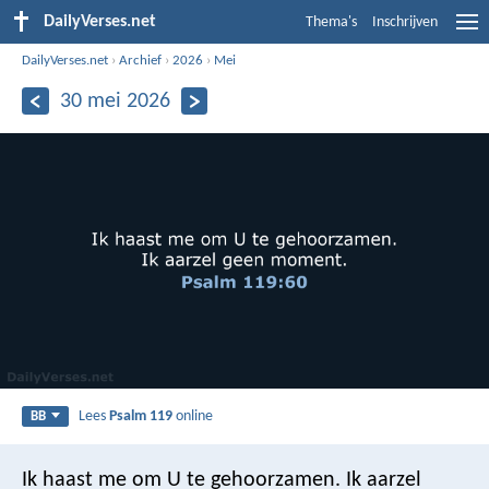
DailyVerses.net
Thema's
Inschrijven
DailyVerses.net
›
Archief
›
2026
›
Mei
30 mei 2026
Lees
Psalm 119
online
BB
Ik haast me om U te gehoorzamen.
Ik aarzel