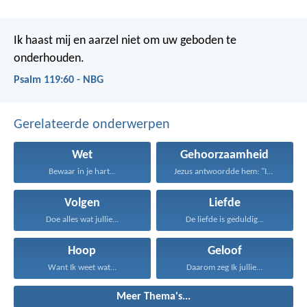
Ik haast mij en aarzel niet
om uw geboden te
onderhouden.
Psalm 119:60 - NBG
Gerelateerde onderwerpen
Wet
Gehoorzaamheid
Bewaar in je hart...
Jezus antwoordde hem: "Iemand...
Volgen
Liefde
Doe alles wat jullie...
De liefde is geduldig...
Hoop
Geloof
Want Ik weet wat...
Daarom zeg Ik jullie...
Meer Thema's...