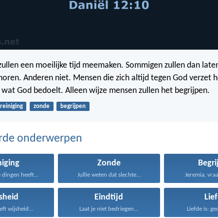
ullen een moeilijke tijd meemaken. Sommigen zullen dan laten
 horen. Anderen niet. Mensen die zich altijd tegen God verzet 
n wat God bedoelt. Alleen wijze mensen zullen het begrijpen.
reiniging
zonde
begrijpen
erde onderwerpen
niging
Zonde
Begri
 dingen heeft...
Jullie weten dat slechte...
Jeremia, vraa
sheid
Eindtijd
Lie
ft wijsheid...
Laat je niet bedriegen...
Liefde is: ge