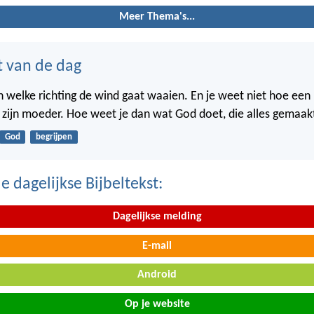
Meer Thema's...
t van de dag
in welke richting de wind gaat waaien. En je weet niet hoe een
n zijn moeder. Hoe weet je dan wat God doet, die alles gemaak
God
begrijpen
 dagelijkse Bijbeltekst:
Dagelijkse melding
E-mail
Android
Op je website