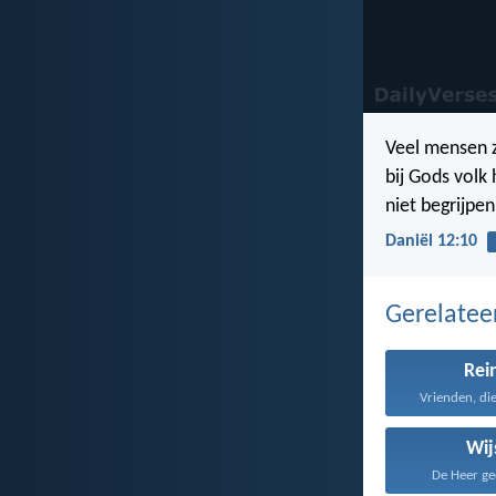
Veel mensen z
bij Gods volk
niet begrijpe
Daniël 12:10
Gerelate
Rei
Vrienden, die
Wij
De Heer gee