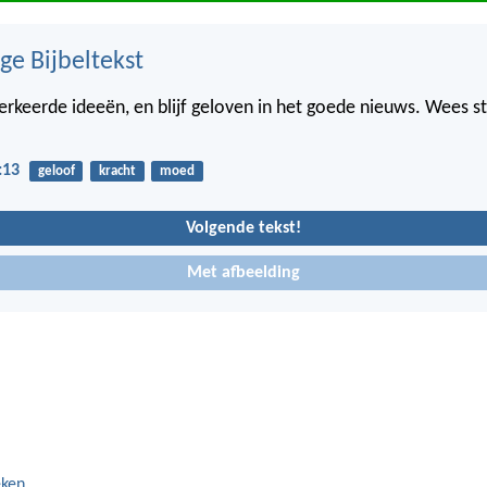
ge Bijbeltekst
erkeerde ideeën, en blijf geloven in het goede nieuws. Wees s
:13
geloof
kracht
moed
Volgende tekst!
Met afbeelding
eken