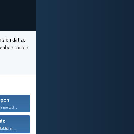
 zien dat ze
hebben, zullen
jpen
g me wat...
fde
duldig en...