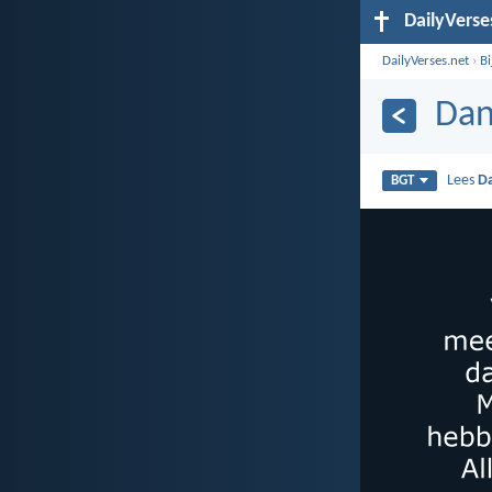
DailyVerse
DailyVerses.net
›
B
Dan
Lees
Da
BGT