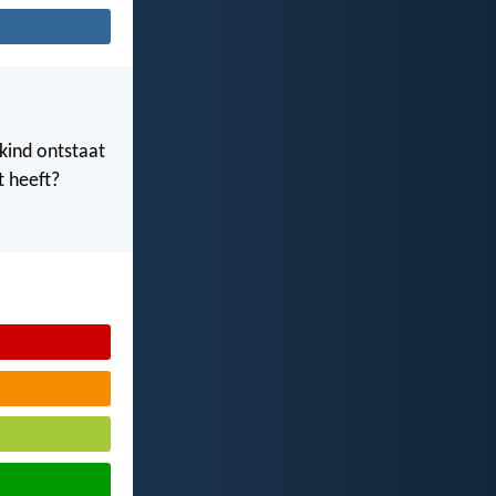
 kind ontstaat
t heeft?