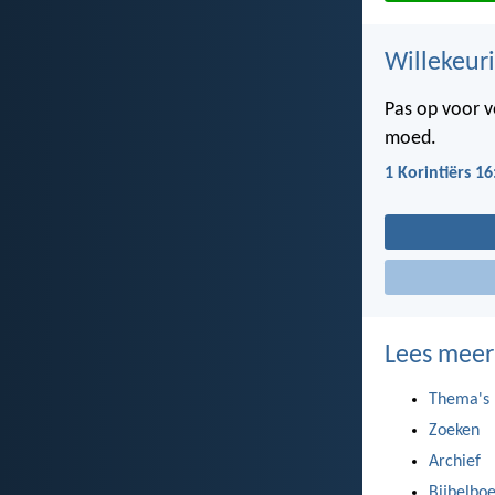
Willekeuri
Pas op voor v
moed.
1 Korintiërs 16
Lees meer
Thema's
Zoeken
Archief
Bijbelbo