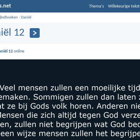
s.net
Thema's
Willekeurige tekst
ijbelboeken
›
Daniël
iël 12
niël 12
online