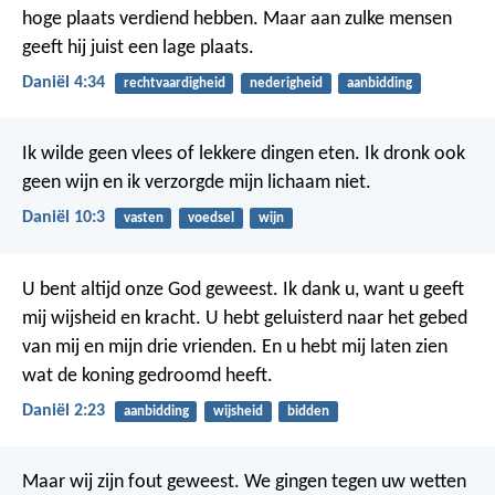
hoge plaats verdiend hebben. Maar aan zulke mensen
geeft hij juist een lage plaats.
Daniël 4:34
rechtvaardigheid
nederigheid
aanbidding
Ik wilde geen vlees of lekkere dingen eten. Ik dronk ook
geen wijn en ik verzorgde mijn lichaam niet.
Daniël 10:3
vasten
voedsel
wijn
U bent altijd onze God geweest. Ik dank u, want u geeft
mij wijsheid en kracht. U hebt geluisterd naar het gebed
van mij en mijn drie vrienden. En u hebt mij laten zien
wat de koning gedroomd heeft.
Daniël 2:23
aanbidding
wijsheid
bidden
Maar wij zijn fout geweest. We gingen tegen uw wetten