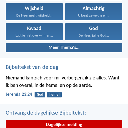
Wijsheid
Almachtig
De Heer geeft wijsheid...
U bent geweldig en...
Kwaad
God
Laat je niet overwinnen...
De Heer, jullie God...
Meer Thema's...
Bijbeltekst van de dag
Niemand kan zich voor mij verbergen, ik zie alles. Want
ik ben overal, in de hemel en op de aarde.
Jeremia 23:24
God
hemel
Ontvang de dagelijkse Bijbeltekst:
Dagelijkse melding