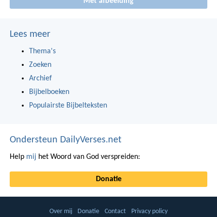
Met afbeelding
Lees meer
Thema's
Zoeken
Archief
Bijbelboeken
Populairste Bijbelteksten
Ondersteun DailyVerses.net
Help
mij
het Woord van God verspreiden:
Donatie
Over mij
Donatie
Contact
Privacy policy