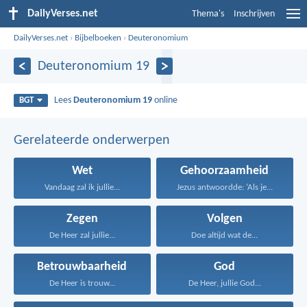
DailyVerses.net
Thema's
Inschrijven
DailyVerses.net
›
Bijbelboeken
›
Deuteronomium
Deuteronomium 19
Lees
Deuteronomium 19
online
BGT
Gerelateerde onderwerpen
Wet
Gehoorzaamheid
Vandaag zal ik jullie...
Jezus antwoordde: ‘Als je...
Zegen
Volgen
De Heer zal jullie...
Doe altijd wat de...
Betrouwbaarheid
God
De Heer is trouw...
De Heer, jullie God...