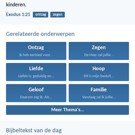
kinderen.
Exodus 1:21
ontzag
zegen
Gerelateerde onderwerpen
Ontzag
Zegen
Ik heb eerbied voor...
De Heer zal jullie...
Liefde
Hoop
Liefde is: geduldig en...
Dit is mijn besluit...
Geloof
Familie
Daarom zeg ik: Als...
Vandaag zal ik jullie...
Meer Thema's...
Bijbeltekst van de dag