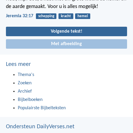
de aarde gemaakt. Voor u is alles mogelijk!
Jeremia 32:17
schepping
kracht
hemel
Volgende tekst!
Met afbeelding
Lees meer
Thema's
Zoeken
Archief
Bijbelboeken
Populairste Bijbelteksten
Ondersteun DailyVerses.net