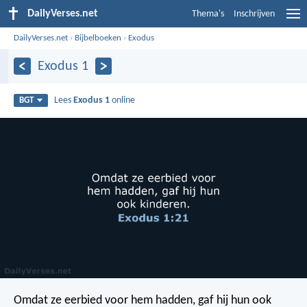
DailyVerses.net
Thema's
Inschrijven
DailyVerses.net
›
Bijbelboeken
›
Exodus
Exodus 1
Lees
Exodus 1
online
BGT
Omdat ze eerbied voor hem hadden, gaf hij hun ook