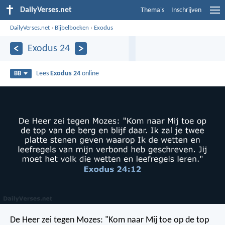
DailyVerses.net
Thema's
Inschrijven
DailyVerses.net
›
Bijbelboeken
›
Exodus
Exodus 24
Lees
Exodus 24
online
BB
De Heer zei tegen Mozes: "Kom naar Mij toe op de top