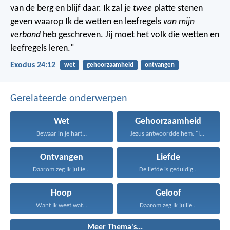
van de berg en blijf daar. Ik zal je
twee
platte stenen
geven waarop Ik de wetten en leefregels
van mijn
verbond
heb geschreven. Jij moet het volk die wetten en
leefregels leren."
Exodus 24:12
wet
gehoorzaamheid
ontvangen
Gerelateerde onderwerpen
Wet
Gehoorzaamheid
Bewaar in je hart...
Jezus antwoordde hem: "Iemand...
Ontvangen
Liefde
Daarom zeg Ik jullie...
De liefde is geduldig...
Hoop
Geloof
Want Ik weet wat...
Daarom zeg Ik jullie...
Meer Thema's...