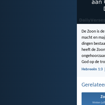
De Zoon is de
macht en maje
dingen bestaa
heeft de Zoon
ongehoorzaamh
God op de tr
Hebreeën 1:3
Gerelate
Z
Weten jull