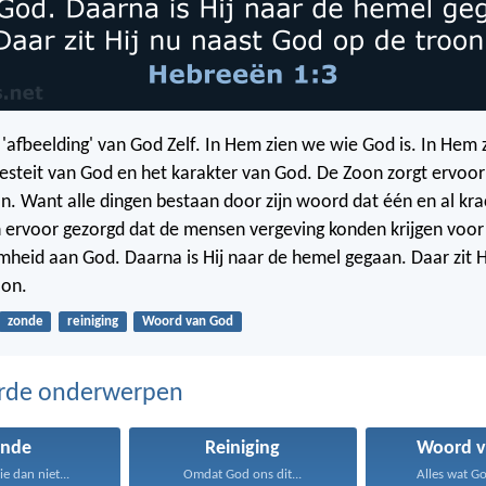
 'afbeelding' van God Zelf. In Hem zien we wie God is. In Hem 
steit van God en het karakter van God. De Zoon zorgt ervoor 
n. Want alle dingen bestaan door zijn woord dat één en al krac
 ervoor gezorgd dat de mensen vergeving konden krijgen voor
eid aan God. Daarna is Hij naar de hemel gegaan. Daar zit H
oon.
zonde
reiniging
Woord van God
erde onderwerpen
onde
Reiniging
Woord v
ie dan niet...
Omdat God ons dit...
Alles wat Go