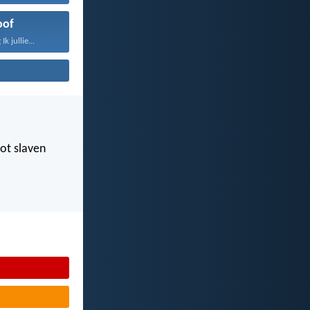
oof
k jullie...
tot slaven