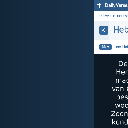
DailyVerse
DailyVerses.net
›
B
Heb
Lees
He
BB