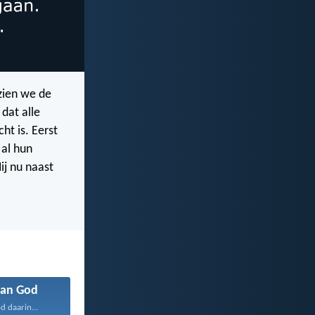
zien we de
dat alle
ht is. Eerst
 al hun
ij nu naast
an God
d daarin...