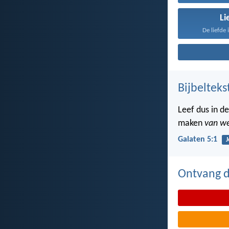
Li
De liefde 
Bijbelteks
Leef dus in de
maken
van we
Galaten 5:1
J
Ontvang de