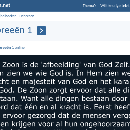
s.net
Thema's
Willekeurige tekst
ijbelboeken
›
Hebreeën
reeën 1
breeën 1
online