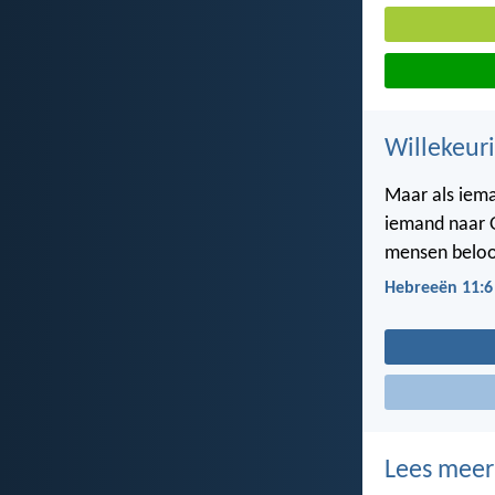
Willekeuri
Maar als iema
iemand naar G
mensen beloon
Hebreeën 11:6
Lees meer