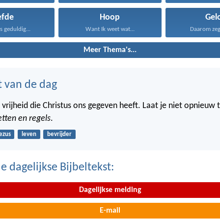
efde
Hoop
Gel
is geduldig...
Want Ik weet wat...
Daarom zeg I
Meer Thema's...
t van de dag
 vrijheid die Christus ons gegeven heeft. Laat je niet opnieuw 
tten en regels
.
ezus
leven
bevrijder
 dagelijkse Bijbeltekst:
Dagelijkse melding
E-mail