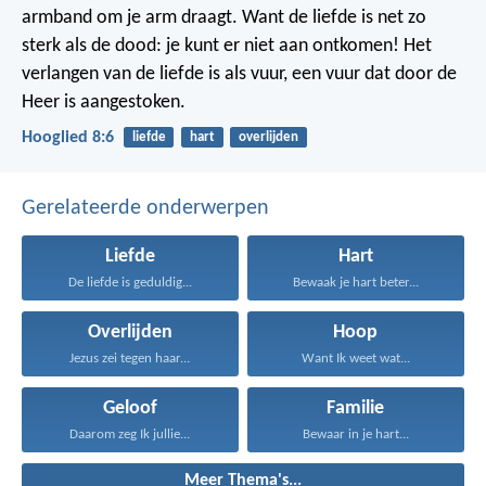
armband om je arm draagt.
Want de liefde is net zo
sterk als de dood: je kunt er niet aan ontkomen!
Het
verlangen van de liefde is als vuur, een vuur dat door de
Heer is aangestoken.
Hooglied 8:6
liefde
hart
overlijden
Gerelateerde onderwerpen
Liefde
Hart
De liefde is geduldig...
Bewaak je hart beter...
Overlijden
Hoop
Jezus zei tegen haar...
Want Ik weet wat...
Geloof
Familie
Daarom zeg Ik jullie...
Bewaar in je hart...
Meer Thema's...