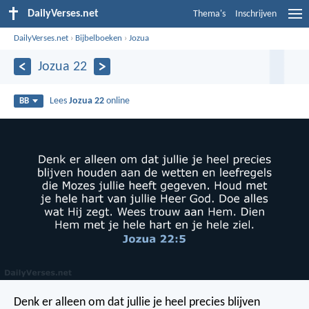
DailyVerses.net
Thema's
Inschrijven
DailyVerses.net
›
Bijbelboeken
›
Jozua
Jozua 22
Lees
Jozua 22
online
BB
Denk er alleen om dat jullie je heel precies blijven