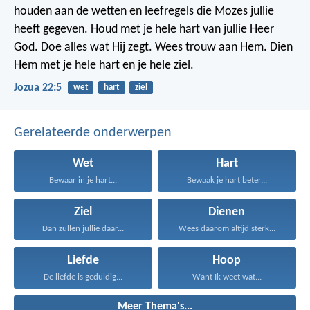
houden aan de wetten en leefregels die Mozes jullie
heeft gegeven. Houd met je hele hart van jullie Heer
God. Doe alles wat Hij zegt. Wees trouw aan Hem. Dien
Hem met je hele hart en je hele ziel.
Jozua 22:5
wet
hart
ziel
Gerelateerde onderwerpen
Wet
Hart
Bewaar in je hart...
Bewaak je hart beter...
Ziel
Dienen
Dan zullen jullie daar...
Wees daarom altijd sterk...
Liefde
Hoop
De liefde is geduldig...
Want Ik weet wat...
Meer Thema's...