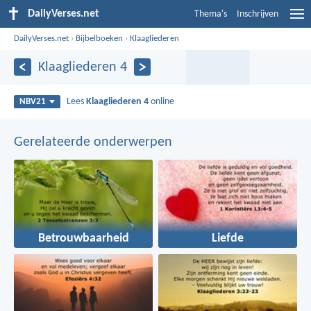
DailyVerses.net
Thema's
Inschrijven
DailyVerses.net
›
Bijbelboeken
›
Klaagliederen
Klaagliederen 4
Lees
Klaagliederen 4
online
NBV21
Gerelateerde onderwerpen
Betrouwbaarheid
Liefde