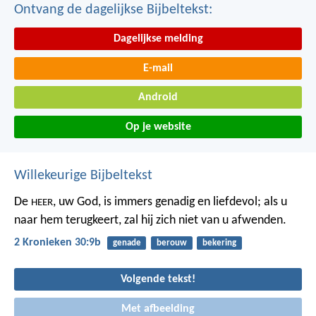
Ontvang de dagelijkse Bijbeltekst:
Dagelijkse melding
E-mail
Android
Op je website
Willekeurige Bijbeltekst
De
, uw God, is immers genadig en liefdevol; als u
HEER
naar hem terugkeert, zal hij zich niet van u afwenden.
2 Kronieken 30:9b
genade
berouw
bekering
Volgende tekst!
Met afbeelding