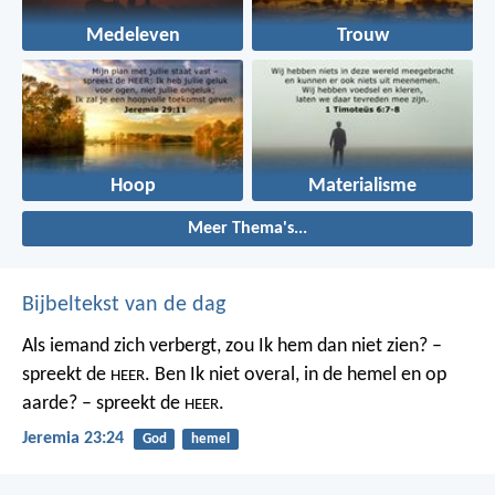
Medeleven
Trouw
Hoop
Materialisme
Meer Thema's...
Bijbeltekst van de dag
Als iemand zich verbergt,
zou Ik hem dan niet zien? –
spreekt de
.
Ben Ik niet overal,
in de hemel en op
HEER
aarde? – spreekt de
.
HEER
Jeremia 23:24
God
hemel