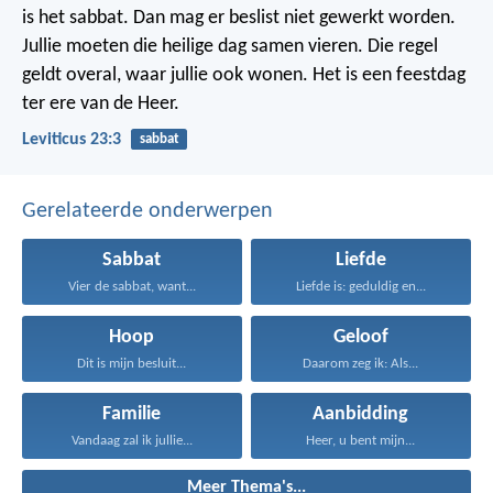
is het sabbat. Dan mag er beslist niet gewerkt worden.
Jullie moeten die heilige dag samen vieren. Die regel
geldt overal, waar jullie ook wonen. Het is een feestdag
ter ere van de Heer.
Leviticus 23:3
sabbat
Gerelateerde onderwerpen
Sabbat
Liefde
Vier de sabbat, want...
Liefde is: geduldig en...
Hoop
Geloof
Dit is mijn besluit...
Daarom zeg ik: Als...
Familie
Aanbidding
Vandaag zal ik jullie...
Heer, u bent mijn...
Meer Thema's...