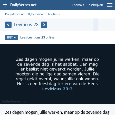
DailyVerses.net
Thema's
Inschrijven
DailyVerses.net
›
Bijbelboeken
›
Leviticus
Leviticus 23
Lees
Leviticus 23
online
BGT
Zes dagen mogen jullie werken, maar op de zevende dag