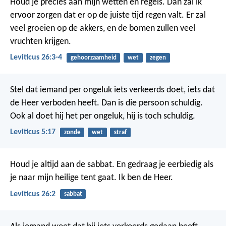
Houd je precies aan mijn wetten en regels. Dan zal ik
ervoor zorgen dat er op de juiste tijd regen valt. Er zal
veel groeien op de akkers, en de bomen zullen veel
vruchten krijgen.
Leviticus 26:3-4
gehoorzaamheid
wet
zegen
Stel dat iemand per ongeluk iets verkeerds doet, iets dat
de Heer verboden heeft. Dan is die persoon schuldig.
Ook al doet hij het per ongeluk, hij is toch schuldig.
Leviticus 5:17
zonde
wet
straf
Houd je altijd aan de sabbat. En gedraag je eerbiedig als
je naar mijn heilige tent gaat. Ik ben de Heer.
Leviticus 26:2
sabbat