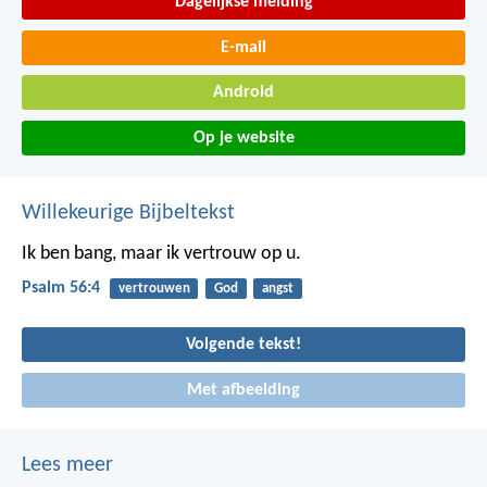
Dagelijkse melding
E-mail
Android
Op je website
Willekeurige Bijbeltekst
Ik ben bang, maar ik vertrouw op u.
Psalm 56:4
vertrouwen
God
angst
Volgende tekst!
Met afbeelding
Lees meer