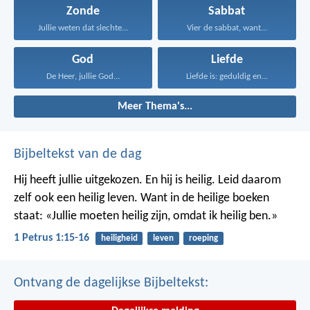
Zonde
Sabbat
Jullie weten dat slechte...
Vier de sabbat, want...
God
Liefde
De Heer, jullie God...
Liefde is: geduldig en...
Meer Thema's...
Bijbeltekst van de dag
Hij heeft jullie uitgekozen. En hij is heilig. Leid daarom
zelf ook een heilig leven. Want in de heilige boeken
staat: «Jullie moeten heilig zijn, omdat ik heilig ben.»
1 Petrus 1:15-16
heiligheid
leven
roeping
Ontvang de dagelijkse Bijbeltekst: