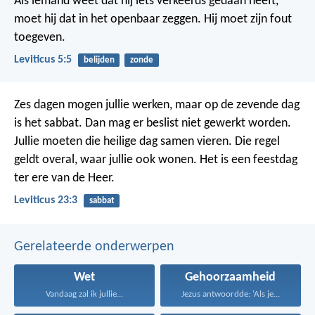
Als iemand weet dat hij iets verkeerds gedaan heeft,
moet hij dat in het openbaar zeggen. Hij moet zijn fout
toegeven.
Leviticus 5:5
belijden
zonde
Zes dagen mogen jullie werken, maar op de zevende dag
is het sabbat. Dan mag er beslist niet gewerkt worden.
Jullie moeten die heilige dag samen vieren. Die regel
geldt overal, waar jullie ook wonen. Het is een feestdag
ter ere van de Heer.
Leviticus 23:3
sabbat
Gerelateerde onderwerpen
Wet
Gehoorzaamheid
Vandaag zal ik jullie...
Jezus antwoordde: ‘Als je...