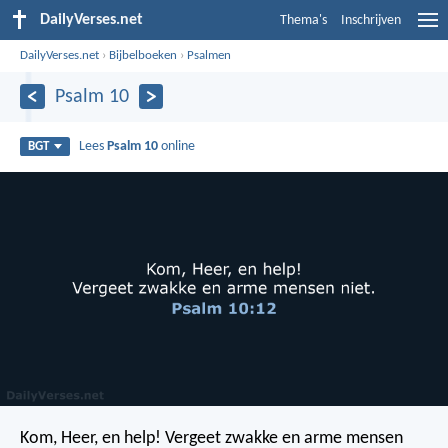
DailyVerses.net
Thema's
Inschrijven
DailyVerses.net
›
Bijbelboeken
›
Psalmen
Psalm 10
Lees
Psalm 10
online
BGT
Kom, Heer, en help!
Vergeet zwakke en arme mensen