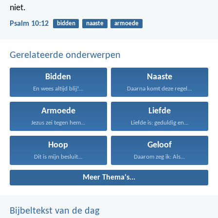
niet.
Psalm 10:12
bidden
naaste
armoede
Gerelateerde onderwerpen
Bidden
Naaste
En wees altijd blij!...
Daarna komt deze regel...
Armoede
Liefde
Jezus zei tegen hem...
Liefde is: geduldig en...
Hoop
Geloof
Dit is mijn besluit...
Daarom zeg ik: Als...
Meer Thema's...
Bijbeltekst van de dag