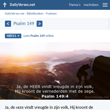
DailyVerses.net
Thema's
Inschrijven
DailyVerses.net
›
Bijbelboeken
›
Psalmen
Psalm 149
Lees
Psalm 149
online
NBV21
Ja, de
vindt vreugde in zijn volk,
Hij kroont de
HEER