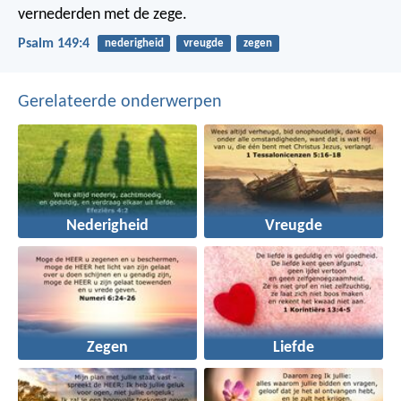
vernederden met de zege.
Psalm 149:4
nederigheid
vreugde
zegen
Gerelateerde onderwerpen
Nederigheid
Vreugde
Zegen
Liefde