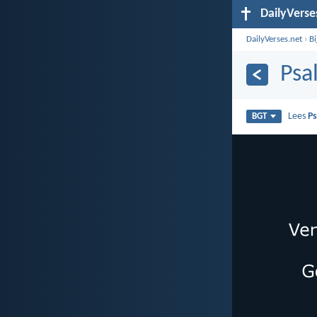
DailyVerse
DailyVerses.net
›
B
Psa
Lees
Ps
BGT