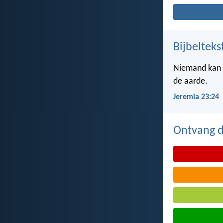
Bijbelteks
Niemand kan z
de aarde.
Jeremia 23:24
Ontvang de