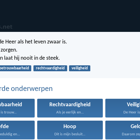
e Heer als het leven zwaar is.
e zorgen.
laat hij nooit in de steek.
betrouwbaarheid
rechtvaardigheid
veiligheid
erde onderwerpen
wbaarheid
Rechtvaardigheid
Veili
is trouw...
Als je eerlijk en...
De Heer is
efde
Hoop
Gel
geduldig en...
Dit is mijn besluit...
Daarom zeg 