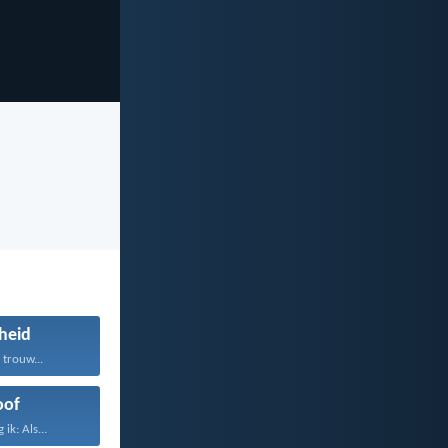
gheid
 trouw...
oof
ik: Als...