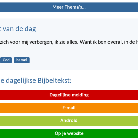
Meer Thema's...
t van de dag
ich voor mij verbergen, ik zie alles. Want ik ben overal, in de
God
hemel
 dagelijkse Bijbeltekst:
Dagelijkse melding
E-mail
Android
Op je website