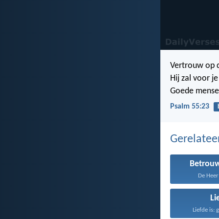
Vertrouw op d
Hij zal voor j
Goede mensen 
Psalm 55:23
Gerelate
Betrou
De Heer 
Li
Liefde is: 