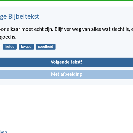
ge Bijbeltekst
voor elkaar moet echt zijn. Blijf ver weg van alles wat slecht is,
goed is.
9
liefde
kwaad
goedheid
Volgende tekst!
Met afbeelding
eken