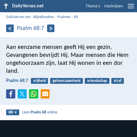
DailyVerses.net
Thema's
Inschrijven
DailyVerses.net
›
Bijbelboeken
›
Psalmen
›
68
Psalm 68:7
Aan eenzame mensen geeft Hij een gezin.
Gevangenen bevrijdt Hij.
Maar mensen die Hem
ongehoorzaam zijn,
laat Hij wonen in een dor
land.
Psalm 68:7
vrijheid
gehoorzaamheid
vriendschap
straf
Lees
Psalm 68
online
BB