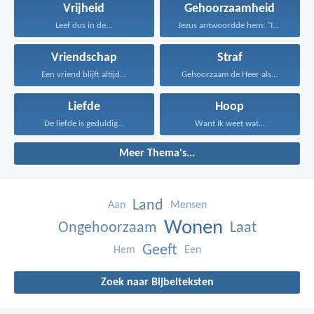
Vrijheid
Gehoorzaamheid
Leef dus in de...
Jezus antwoordde hem: "Iemand...
Vriendschap
Straf
Een vriend blijft altijd...
Gehoorzaam de Heer als...
Liefde
Hoop
De liefde is geduldig...
Want Ik weet wat...
Meer Thema's...
Land
Aan
Mensen
Wonen
Ongehoorzaam
Laat
Geeft
Hem
Een
Zoek naar Bijbelteksten