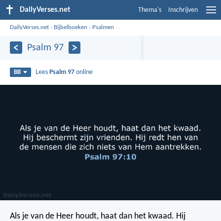
DailyVerses.net
Thema's
Inschrijven
DailyVerses.net
›
Bijbelboeken
›
Psalmen
Psalm 97
Lees
Psalm 97
online
BB
Als je van de Heer houdt, haat dan het kwaad.
Hij