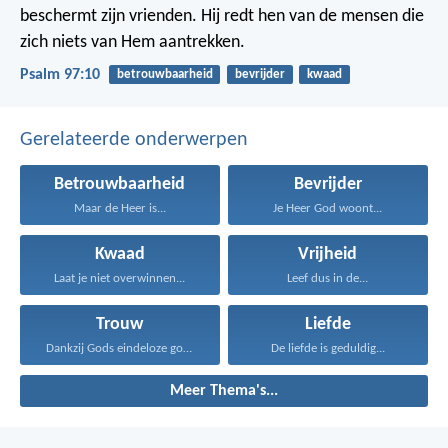
beschermt zijn vrienden.
Hij redt hen van de mensen die
zich niets van Hem aantrekken.
Psalm 97:10
betrouwbaarheid
bevrijder
kwaad
Gerelateerde onderwerpen
Betrouwbaarheid
Bevrijder
Maar de Heer is...
Je Heer God woont...
Kwaad
Vrijheid
Laat je niet overwinnen...
Leef dus in de...
Trouw
Liefde
Dankzij Gods eindeloze goedheid...
De liefde is geduldig...
Meer Thema's...