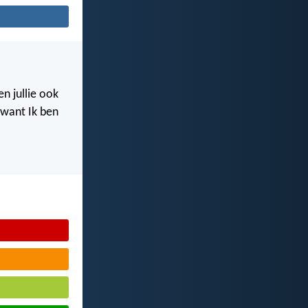
n jullie ook
, want Ik ben