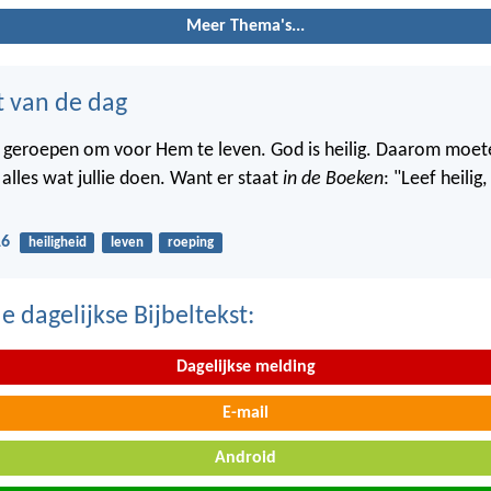
Meer Thema's...
t van de dag
lie geroepen om voor Hem te leven. God is heilig. Daarom moete
n alles wat jullie doen. Want er staat
in de Boeken
: "Leef heilig
16
heiligheid
leven
roeping
 dagelijkse Bijbeltekst:
Dagelijkse melding
E-mail
Android