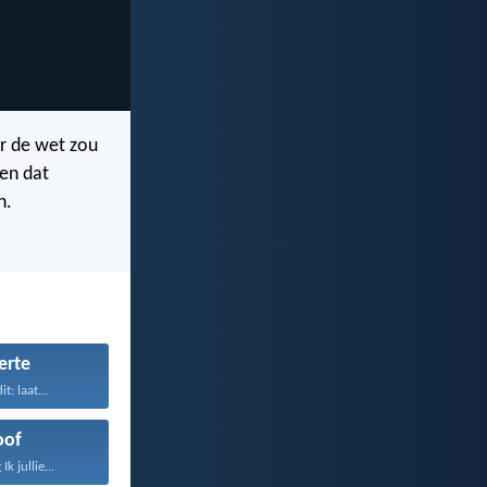
er de wet zou
en dat
n.
erte
t: laat...
oof
k jullie...