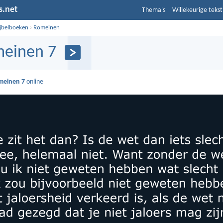
s.net
Thema's
Willekeurige tekst
ijbelboeken
›
Romeinen
einen 7
meinen 7
online