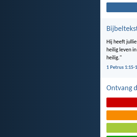
Bijbelteks
Hij heeft jul
heilig leven i
heilig."
1 Petrus 1:15-
Ontvang de