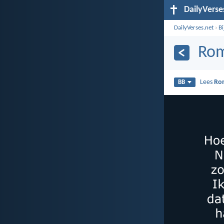
DailyVerse
DailyVerses.net
›
B
Rom
Lees
Ro
BB