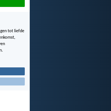
en tot liefde
eenkomst,
ven
n.