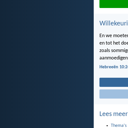
Willekeuri
En we moeten
en tot het do
zoals sommige
aanmoedige
Hebreeën 10:2
Lees meer
Thema's