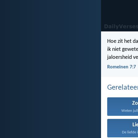
Hoe zit het d
ik niet gewet
jaloersheid ve
Romeinen 7:7
Gerelate
Z
Weten jull
Li
De liefde 