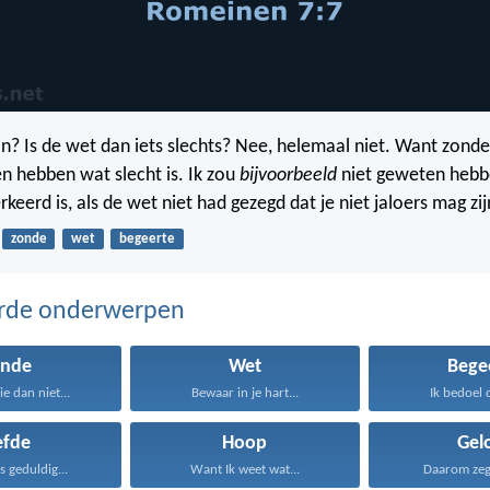
an? Is de wet dan iets slechts? Nee, helemaal niet. Want zond
en hebben wat slecht is. Ik zou
bijvoorbeeld
niet geweten hebb
rkeerd is, als de wet niet had gezegd dat je niet jaloers mag zij
zonde
wet
begeerte
erde onderwerpen
onde
Wet
Bege
ie dan niet...
Bewaar in je hart...
Ik bedoel di
efde
Hoop
Gel
is geduldig...
Want Ik weet wat...
Daarom zeg I