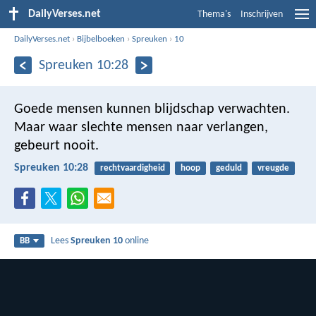
DailyVerses.net
Thema's
Inschrijven
DailyVerses.net
›
Bijbelboeken
›
Spreuken
›
10
Spreuken 10:28
Goede mensen kunnen blijdschap verwachten.
Maar waar slechte mensen naar verlangen,
gebeurt nooit.
Spreuken 10:28
rechtvaardigheid
hoop
geduld
vreugde
Lees
Spreuken 10
online
BB