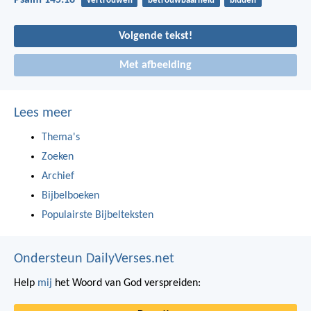
Psalm 145:18
vertrouwen
betrouwbaarheid
bidden
Volgende tekst!
Met afbeelding
Lees meer
Thema's
Zoeken
Archief
Bijbelboeken
Populairste Bijbelteksten
Ondersteun DailyVerses.net
Help
mij
het Woord van God verspreiden: