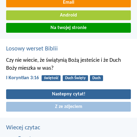
Email
Android
Na twojej stronie
Losowy werset Biblii
Czy nie wiecie, że świątynią Bożą jesteście i że Duch
Boży mieszka w was?
I Koryntian 3:16
świętość
Duch Święty
Duch
Nastepny cytat!
Z ze zdjeciem
Wiecej czytac