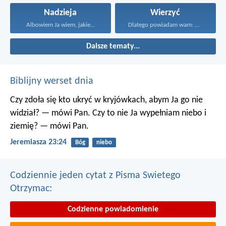
Nadzieja
Wierzyć
Albowiem Ja wiem, jakie...
Dlatego powiadam wam: Wszystko...
Dalsze tematy...
Biblijny werset dnia
Czy zdoła się kto ukryć w kryjówkach, abym Ja go nie
widział? — mówi Pan.
Czy to nie Ja wypełniam niebo i
ziemię? — mówi Pan.
Jeremiasza 23:24
Bóg
niebo
Codziennie jeden cytat z Pisma Swietego
Otrzymac:
Codzienne powiadomienie