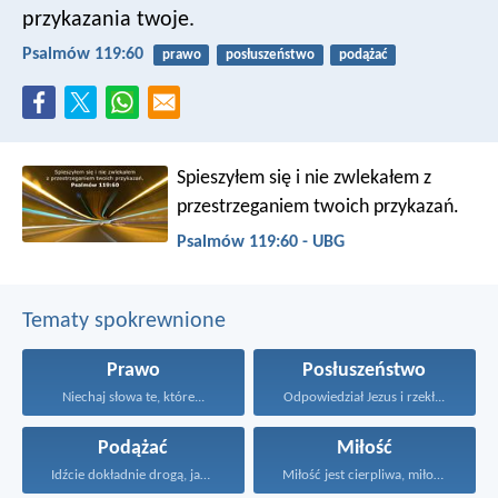
przykazania twoje.
Psalmów 119:60
prawo
posłuszeństwo
podążać
Spieszyłem się i nie zwlekałem
z
przestrzeganiem twoich przykazań.
Psalmów 119:60 - UBG
Tematy spokrewnione
Prawo
Posłuszeństwo
Niechaj słowa te, które...
Odpowiedział Jezus i rzekł...
Podążać
Miłość
Idźcie dokładnie drogą, jaką...
Miłość jest cierpliwa, miłość...