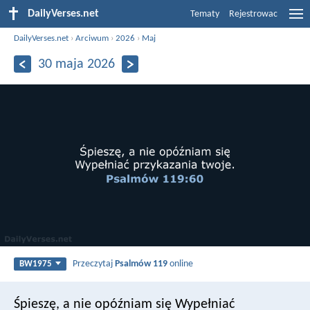
DailyVerses.net
Tematy
Rejestrowac
DailyVerses.net
›
Arciwum
›
2026
›
Maj
30 maja 2026
Przeczytaj
Psalmów 119
online
BW1975
Śpieszę, a nie opóźniam się
Wypełniać