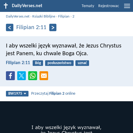
DailyVerses.net
Tematy
Rejestrowac
DailyVerses.net
›
Ksiazki Biblijne
›
Filipian
›
2
Filipian 2:11
I aby wszelki język wyznawał, że Jezus Chrystus
jest Panem, ku chwale Boga Ojca.
Filipian 2:11
Bóg
posłuszeństwo
uznać
Przeczytaj
Filipian 2
online
BW1975