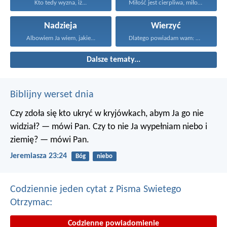
Kto tedy wyzna, iż...
Miłość jest cierpliwa, miłość...
Nadzieja
Wierzyć
Albowiem Ja wiem, jakie...
Dlatego powiadam wam: Wszystko...
Dalsze tematy...
Biblijny werset dnia
Czy zdoła się kto ukryć w kryjówkach, abym Ja go nie
widział? — mówi Pan.
Czy to nie Ja wypełniam niebo i
ziemię? — mówi Pan.
Jeremiasza 23:24
Bóg
niebo
Codziennie jeden cytat z Pisma Swietego
Otrzymac:
Codzienne powiadomienie