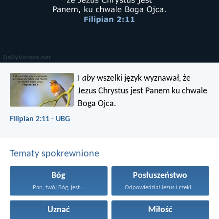
I
aby
wszelki język wyznawał, że
Jezus Chrystus jest Panem ku chwale
Boga Ojca.
Filipian 2:11 - UBG
Tematy spokrewnione
Bóg
Posłuszeństwo
Pan, twój Bóg, jest...
Odpowiedział Jezus i rzekł...
Uznać
Miłość