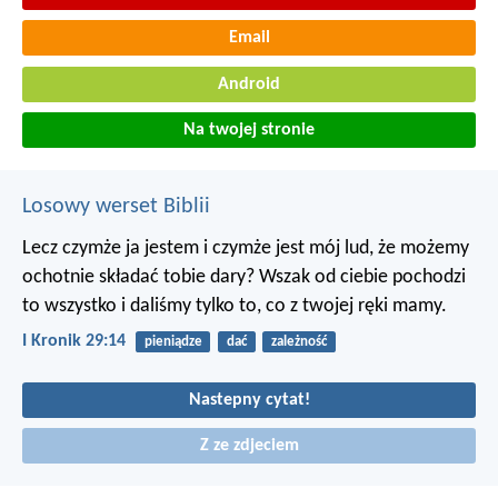
Email
Android
Na twojej stronie
Losowy werset Biblii
Lecz czymże ja jestem i czymże jest mój lud, że możemy
ochotnie składać tobie dary? Wszak od ciebie pochodzi
to wszystko i daliśmy tylko to, co z twojej ręki mamy.
I Kronik 29:14
pieniądze
dać
zależność
Nastepny cytat!
Z ze zdjeciem