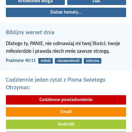
Królestwo Boga
Dać
Dalsze tematy...
Biblijny werset dnia
Dlatego ty, PANIE, nie odmawiaj mi twej litości;
twoje
miłosierdzie i prawda niech mnie zawsze strzegą.
Psalmów 40:11
miłość
niezawodność
ochrona
Codziennie jeden cytat z Pisma Swietego
Otrzymac:
Codzienne powiadomienie
Email
Android