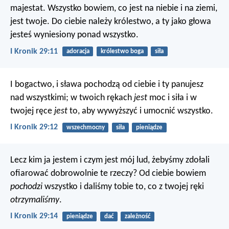
majestat. Wszystko bowiem, co jest na niebie i na ziemi,
jest twoje. Do ciebie należy królestwo, a ty jako głowa
jesteś wyniesiony ponad wszystko.
I Kronik 29:11
adoracja
królestwo boga
siła
I bogactwo, i sława pochodzą od ciebie i ty panujesz
nad wszystkimi; w twoich rękach
jest
moc i siła i w
twojej ręce
jest
to, aby wywyższyć i umocnić wszystko.
I Kronik 29:12
wszechmocny
siła
pieniądze
Lecz kim ja jestem i czym jest mój lud, żebyśmy zdołali
ofiarować dobrowolnie te rzeczy? Od ciebie bowiem
pochodzi
wszystko i daliśmy tobie to, co z twojej ręki
otrzymaliśmy
.
I Kronik 29:14
pieniądze
dać
zależność