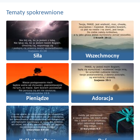
Tematy spokrewnione
Siła
Wszechmocny
Pieniądze
Adoracja