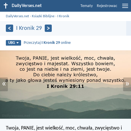
DailyVerses.net
Tematy
Rejestrowac
DailyVerses.net
›
Ksiazki Biblijne
›
I Kronik
I Kronik 29
Przeczytaj
I Kronik 29
online
UBG
«
»
Twoja, PANIE, jest wielkość, moc, chwała, zwycięstwo i