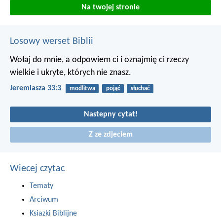
Na twojej stronie
Losowy werset Biblii
Wołaj do mnie, a odpowiem ci i oznajmię ci rzeczy
wielkie i ukryte, których nie znasz.
Jeremiasza 33:3
modlitwa
pojąć
słuchać
Nastepny cytat!
Z ze zdjeciem
Wiecej czytac
Tematy
Arciwum
Ksiazki Biblijne