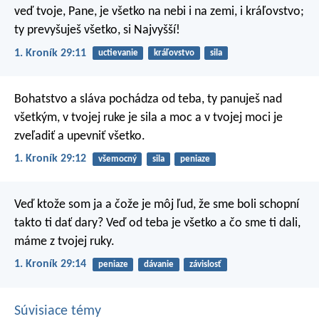
veď tvoje, Pane, je všetko na nebi i na zemi, i kráľovstvo;
ty prevyšuješ všetko, si Najvyšší!
1. Kroník 29:11
uctievanie
kráľovstvo
sila
Bohatstvo a sláva pochádza od teba, ty panuješ nad
všetkým, v tvojej ruke je sila a moc a v tvojej moci je
zveľadiť a upevniť všetko.
1. Kroník 29:12
všemocný
sila
peniaze
Veď ktože som ja a čože je môj ľud, že sme boli schopní
takto ti dať dary? Veď od teba je všetko a čo sme ti dali,
máme z tvojej ruky.
1. Kroník 29:14
peniaze
dávanie
závislosť
Súvisiace témy