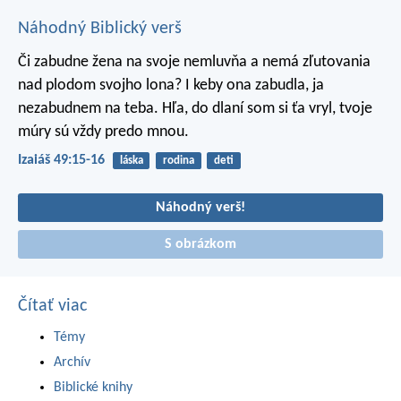
Náhodný Biblický verš
Či zabudne žena na svoje nemluvňa
a nemá zľutovania
nad plodom svojho lona?
I keby ona zabudla, ja
nezabudnem na teba.
Hľa, do dlaní som si ťa vryl,
tvoje
múry sú vždy predo mnou.
Izaiáš 49:15-16
láska
rodina
deti
Náhodný verš!
S obrázkom
Čítať viac
Témy
Archív
Biblické knihy