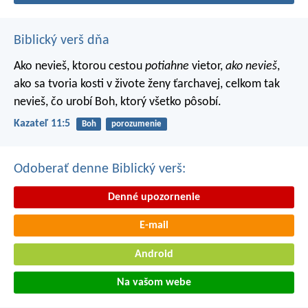
Biblický verš dňa
Ako nevieš, ktorou cestou
potiahne
vietor,
ako nevieš
,
ako sa tvoria kosti v živote ženy ťarchavej, celkom tak
nevieš, čo urobí Boh, ktorý všetko pôsobí.
Kazateľ 11:5
Boh
porozumenie
Odoberať denne Biblický verš:
Denné upozornenie
E-mail
Android
Na vašom webe