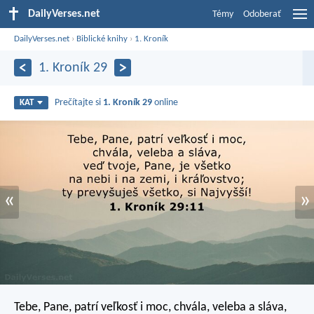
DailyVerses.net
Témy
Odoberať
DailyVerses.net
›
Biblické knihy
›
1. Kroník
1. Kroník 29
Prečítajte si
1. Kroník 29
online
KAT
«
»
Tebe, Pane, patrí veľkosť i moc, chvála, veleba a sláva,