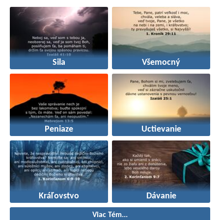
Sila
Všemocný
Peniaze
Uctievanie
Kráľovstvo
Dávanie
Viac Tém...