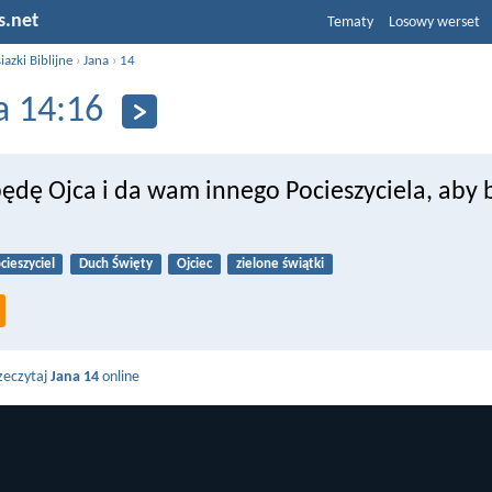
s.net
Tematy
Losowy werset
iazki Biblijne
›
Jana
›
14
a 14:16
będę Ojca i da wam innego Pocieszyciela, aby 
cieszyciel
Duch Święty
Ojciec
zielone świątki
zeczytaj
Jana 14
online