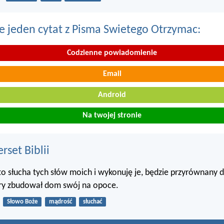
e jeden cytat z Pisma Swietego Otrzymac:
Codzienne powiadomienie
Email
Android
Na twojej stronie
set Biblii
to słucha tych słów moich i wykonuję je, będzie przyrównany
ry zbudował dom swój na opoce.
Słowo Boże
mądrość
słuchać