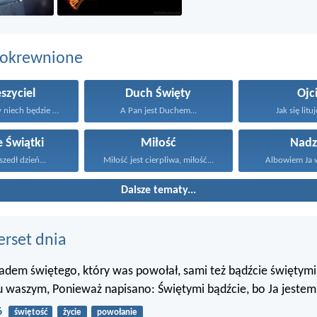
pokrewnione
szyciel
Duch Święty
Ojc
Błogosławiony niech będzie Bóg...
A Pan jest Duchem...
Jak się lituj
e Świątki
Miłość
Nadz
zedł dzień...
Miłość jest cierpliwa, miłość...
Albowiem Ja wi
Dalsze tematy...
erset dnia
ładem świętego, który was powołał, sami też bądźcie świętym
 waszym, Ponieważ napisano: Świętymi bądźcie, bo Ja jestem 
6
świętość
życie
powołanie