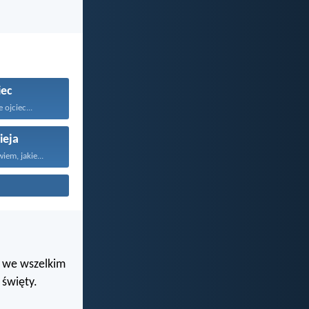
iec
e ojciec...
ieja
em, jakie...
i we wszelkim
święty.