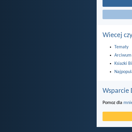
Wiecej cz
Tematy
Arciwum
Ksiazki Bi
Najpopul
Wsparcie 
Pomoz dla
mni