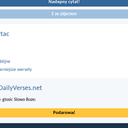
Nastepny cytat!
Z ze zdjeciem
ytac
blijne
arniejsze wersety
DailyVerses.net
e
glosic Slowo Boze:
Podarować