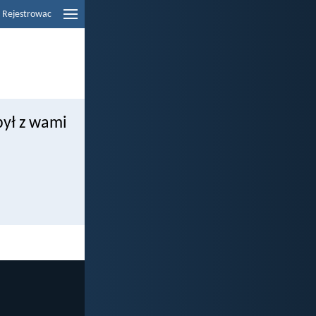
Rejestrowac
był z wami