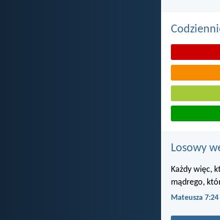
Codzienni
Losowy wer
Każdy więc, k
mądrego, któ
Mateusza 7:24