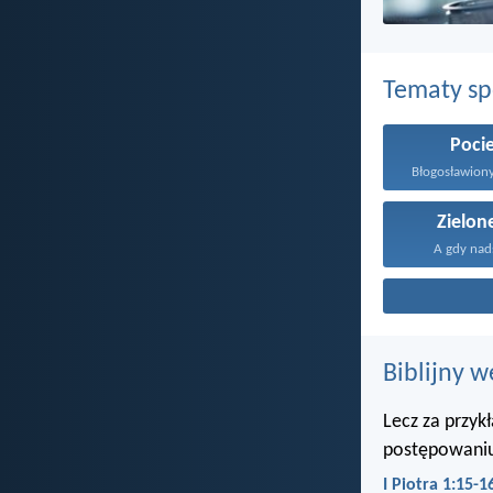
Tematy s
Pocie
Zielon
A gdy nads
Biblijny w
Lecz za przyk
postępowaniu
I Piotra 1:15-1