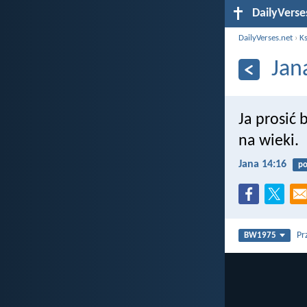
DailyVerse
DailyVerses.net
›
Ks
Jan
Ja prosić 
na wieki.
Jana 14:16
po
Pr
BW1975