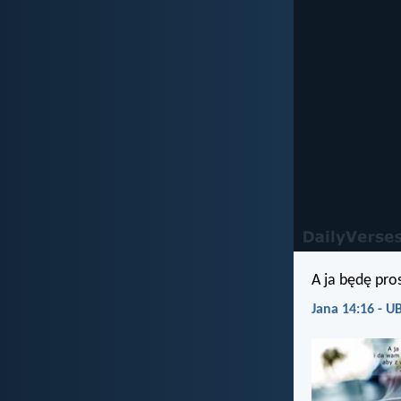
A ja będę pro
Jana 14:16 - U