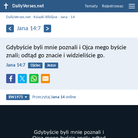
DailyVerses.net
Tematy
Rejestrowac
DailyVerses.net
›
Ksiazki Biblijne
›
Jana
›
14
Jana 14:7
Gdybyście byli mnie poznali i Ojca mego byście
znali; odtąd go znacie i widzieliście go.
Jana 14:7
Ojciec
Jezus
Przeczytaj
Jana 14
online
BW1975