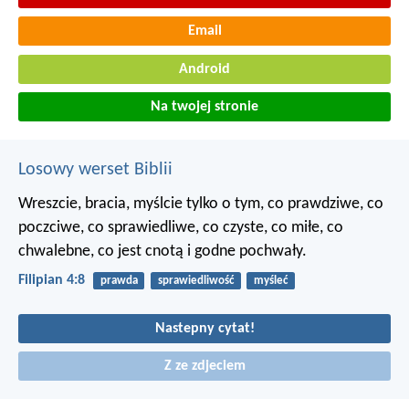
Email
Android
Na twojej stronie
Losowy werset Biblii
Wreszcie, bracia, myślcie tylko o tym, co prawdziwe, co
poczciwe, co sprawiedliwe, co czyste, co miłe, co
chwalebne, co jest cnotą i godne pochwały.
Filipian 4:8
prawda
sprawiedliwość
myśleć
Nastepny cytat!
Z ze zdjeciem