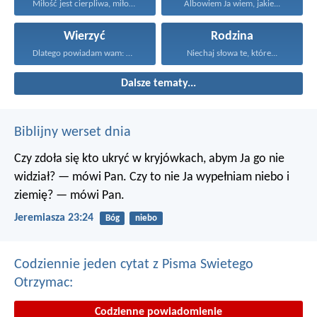
Miłość jest cierpliwa, miłość...
Albowiem Ja wiem, jakie...
Wierzyć
Rodzina
Dlatego powiadam wam: Wszystko...
Niechaj słowa te, które...
Dalsze tematy...
Biblijny werset dnia
Czy zdoła się kto ukryć w kryjówkach, abym Ja go nie
widział? — mówi Pan.
Czy to nie Ja wypełniam niebo i
ziemię? — mówi Pan.
Jeremiasza 23:24
Bóg
niebo
Codziennie jeden cytat z Pisma Swietego
Otrzymac:
Codzienne powiadomienie