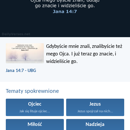
Gdybyście mnie znali, znalibyście też
mego Ojca. I już teraz go znacie, i
widzieliście go.
Jana 14:7 - UBG
Tematy spokrewnione
Ojciec
Jezus
Jak się lituje ojciec...
Jezus spojrzał na nich...
Miłość
Nadzieja