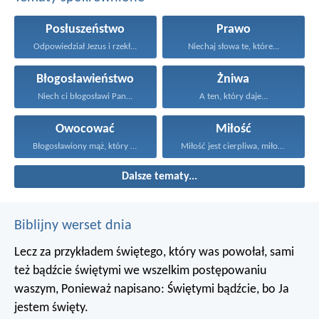
Posłuszeństwo
Prawo
Odpowiedział Jezus i rzekł...
Niechaj słowa te, które...
Błogosławieństwo
Żniwa
Niech ci błogosławi Pan...
A ten, który daje...
Owocować
Miłość
Błogosławiony mąż, który polega...
Miłość jest cierpliwa, miłość...
Dalsze tematy...
Biblijny werset dnia
Lecz za przykładem świętego, który was powołał, sami
też bądźcie świętymi we wszelkim postępowaniu
waszym, Ponieważ napisano: Świętymi bądźcie, bo Ja
jestem święty.