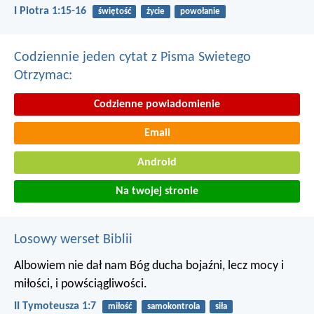
I Piotra 1:15-16
świętość
życie
powołanie
Codziennie jeden cytat z Pisma Swietego
Otrzymac:
Codzienne powiadomienie
Email
Android
Na twojej stronie
Losowy werset Biblii
Albowiem nie dał nam Bóg ducha bojaźni, lecz mocy i
miłości, i powściągliwości.
II Tymoteusza 1:7
miłość
samokontrola
siła