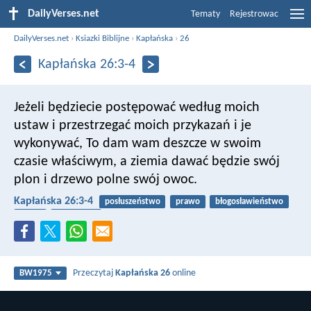
DailyVerses.net
Tematy
Rejestrowac
DailyVerses.net
›
Ksiazki Biblijne
›
Kapłańska
›
26
Kapłańska 26:3-4
Jeżeli będziecie postępować według moich
ustaw i przestrzegać moich przykazań i je
wykonywać, To dam wam deszcze w swoim
czasie właściwym, a ziemia dawać będzie swój
plon i drzewo polne swój owoc.
Kapłańska 26:3-4
posłuszeństwo
prawo
błogosławieństwo
żniwa
owocować
Przeczytaj
Kapłańska 26
online
BW1975