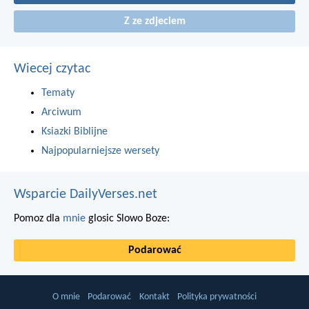
Z ze zdjeciem
Wiecej czytac
Tematy
Arciwum
Ksiazki Biblijne
Najpopularniejsze wersety
Wsparcie DailyVerses.net
Pomoz dla
mnie
glosic Slowo Boze:
Podarować
O mnie
Podarować
Kontakt
Polityka prywatności