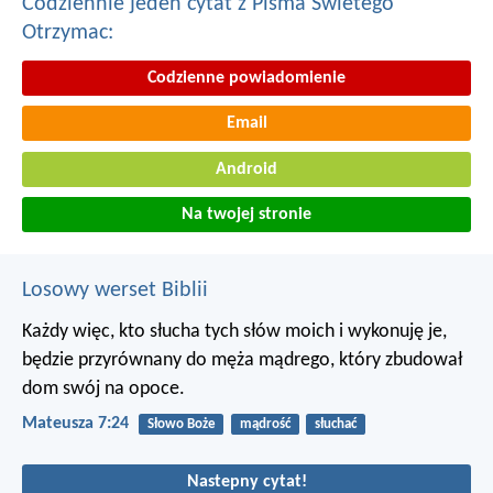
Codziennie jeden cytat z Pisma Swietego
Otrzymac:
Codzienne powiadomienie
Email
Android
Na twojej stronie
Losowy werset Biblii
Każdy więc, kto słucha tych słów moich i wykonuję je,
będzie przyrównany do męża mądrego, który zbudował
dom swój na opoce.
Mateusza 7:24
Słowo Boże
mądrość
słuchać
Nastepny cytat!