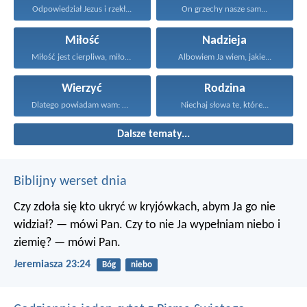
Odpowiedział Jezus i rzekł...
On grzechy nasze sam...
Miłość
Nadzieja
Miłość jest cierpliwa, miłość...
Albowiem Ja wiem, jakie...
Wierzyć
Rodzina
Dlatego powiadam wam: Wszystko...
Niechaj słowa te, które...
Dalsze tematy...
Biblijny werset dnia
Czy zdoła się kto ukryć w kryjówkach, abym Ja go nie
widział? — mówi Pan.
Czy to nie Ja wypełniam niebo i
ziemię? — mówi Pan.
Jeremiasza 23:24
Bóg
niebo