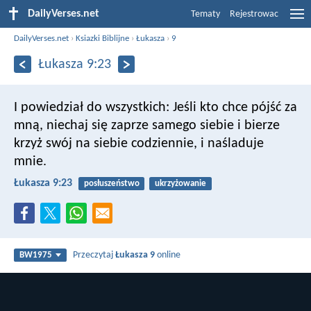
DailyVerses.net
Tematy
Rejestrowac
DailyVerses.net
›
Ksiazki Biblijne
›
Łukasza
›
9
Łukasza 9:23
I powiedział do wszystkich: Jeśli kto chce pójść za
mną, niechaj się zaprze samego siebie i bierze
krzyż swój na siebie codziennie, i naśladuje
mnie.
Łukasza 9:23
posłuszeństwo
ukrzyżowanie
Przeczytaj
Łukasza 9
online
BW1975