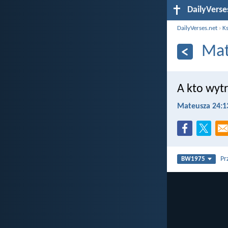
DailyVerse
DailyVerses.net
›
Ks
Mat
A kto wyt
Mateusza 24:1
Pr
BW1975