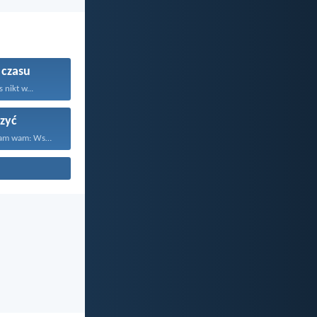
 czasu
 nikt w...
zyć
Dlatego powiadam wam: Wszystko...