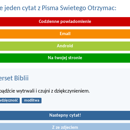
e jeden cytat z Pisma Swietego Otrzymac:
Codzienne powiadomienie
Email
Android
Na twojej stronie
set Biblii
ądźcie wytrwali i czujni z dziękczynieniem.
wdzięczność
modlitwa
Nastepny cytat!
Z ze zdjeciem