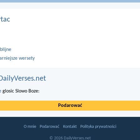
ytac
blijne
arniejsze wersety
DailyVerses.net
e
glosic Slowo Boze:
Podarować
O mnie
Podarować
Kontakt
Polityka prywatności
© 2026 DailyVerses.net