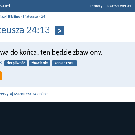
s.net
Tematy
Losowy werset
iazki Biblijne
›
Mateusza
›
24
eusza 24:13
rwa do końca, ten będzie zbawiony.
3
cierpliwość
zbawienie
koniec czasu
zeczytaj
Mateusza 24
online