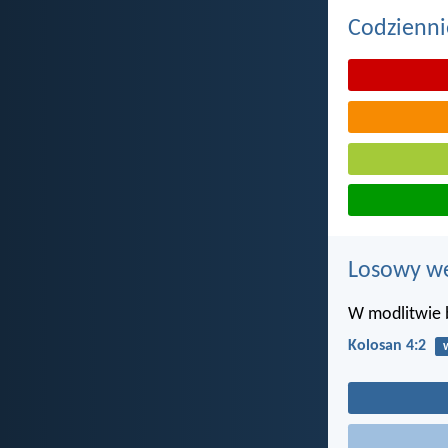
Codzienni
Losowy wer
W modlitwie b
Kolosan 4:2