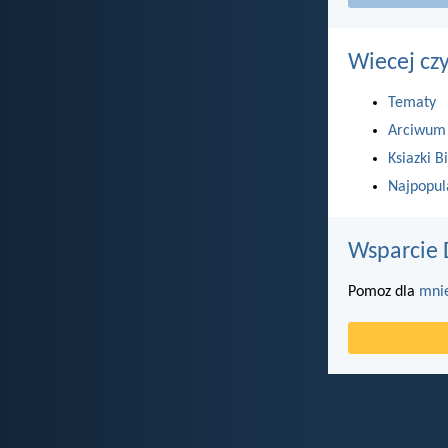
Wiecej cz
Tematy
Arciwum
Ksiazki Bi
Najpopul
Wsparcie 
Pomoz dla
mni