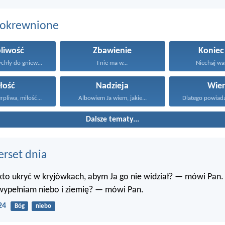
pokrewnione
pliwość
Zbawienie
Koniec
Człowiek nierychły do gniewu...
I nie ma w...
Niechaj was
łość
Nadzieja
Wier
erpliwa, miłość...
Albowiem Ja wiem, jakie...
Dalsze tematy...
erset dnia
 kto ukryć w kryjówkach, abym Ja go nie widział? — mówi Pan.
 wypełniam niebo i ziemię? — mówi Pan.
24
Bóg
niebo