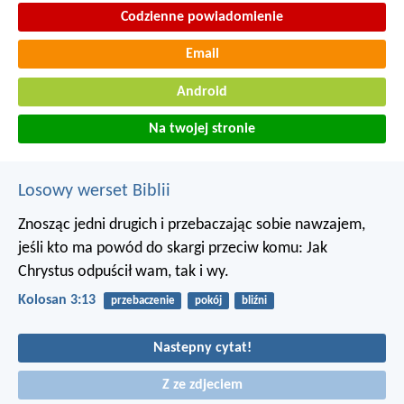
Codzienne powiadomienie
Email
Android
Na twojej stronie
Losowy werset Biblii
Znosząc jedni drugich i przebaczając sobie nawzajem,
jeśli kto ma powód do skargi przeciw komu: Jak
Chrystus odpuścił wam, tak i wy.
Kolosan 3:13
przebaczenie
pokój
bliźni
Nastepny cytat!
Z ze zdjeciem