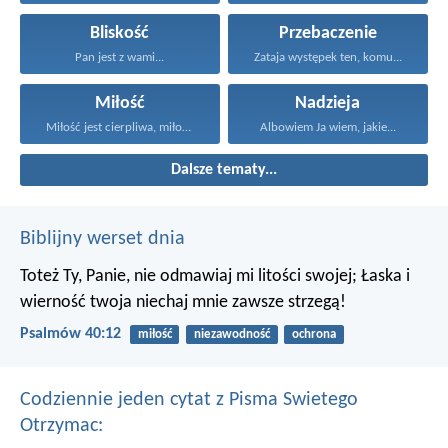
Bliskość
Przebaczenie
Pan jest z wami...
Zataja występek ten, komu...
Miłość
Nadzieja
Miłość jest cierpliwa, miłość...
Albowiem Ja wiem, jakie...
Dalsze tematy...
Biblijny werset dnia
Toteż Ty, Panie, nie odmawiaj mi litości swojej;
Łaska i
wierność twoja niechaj mnie zawsze strzegą!
Psalmów 40:12
miłość
niezawodność
ochrona
Codziennie jeden cytat z Pisma Swietego
Otrzymac: