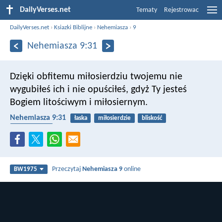
DailyVerses.net
Tematy
Rejestrowac
DailyVerses.net
›
Ksiazki Biblijne
›
Nehemiasza
›
9
Nehemiasza 9:31
Dzięki obfitemu miłosierdziu twojemu nie
wygubiłeś ich i nie opuściłeś, gdyż Ty jesteś
Bogiem litościwym i miłosiernym.
Nehemiasza 9:31
łaska
miłosierdzie
bliskość
przebaczenie
Przeczytaj
Nehemiasza 9
online
BW1975