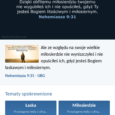
Ale ze względu na swoje wielkie
miłosierdzie nie wyniszczyłeś i nie
opuściłeś ich, gdyż jesteś Bogiem
łaskawym i miłosiernym.
Nehemiasza 9:31 - UBG
Tematy spokrewnione
Łaska
Miłosierdzie
Przystąpmy tedy z ufną...
Przystąpmy tedy z ufną...