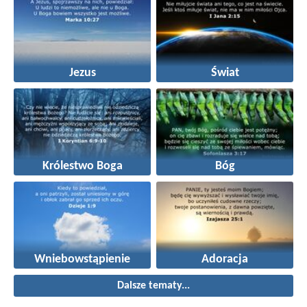
Jezus
Świat
Królestwo Boga
Bóg
Wniebowstąpienie
Adoracja
Dalsze tematy...