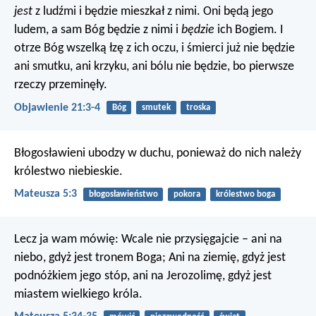
jest
z ludźmi i będzie mieszkał z nimi. Oni będą jego
ludem, a sam Bóg będzie z nimi i
będzie
ich Bogiem. I
otrze Bóg wszelką łzę z ich oczu, i śmierci już nie będzie
ani smutku, ani krzyku, ani bólu nie będzie, bo pierwsze
rzeczy przeminęły.
Objawienie 21:3-4
Bóg
smutek
troska
Błogosławieni ubodzy w duchu,
ponieważ do nich należy
królestwo niebieskie.
Mateusza 5:3
błogosławieństwo
pokora
królestwo boga
Lecz ja wam mówię: Wcale nie przysięgajcie – ani na
niebo, gdyż jest tronem Boga; Ani na ziemię, gdyż jest
podnóżkiem jego stóp, ani na Jerozolimę, gdyż jest
miastem wielkiego króla.