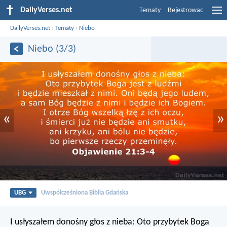
DailyVerses.net
Tematy
Rejestrowac
DailyVerses.net
›
Tematy
›
Niebo
Niebo (3/3)
«
»
UBG
Uwspółcześniona Biblia Gdańska
I usłyszałem donośny głos z nieba: Oto przybytek Boga