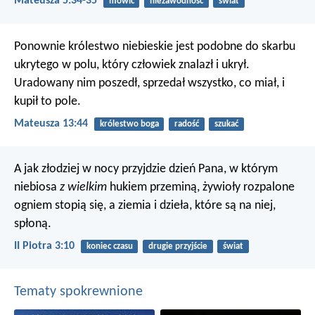
Mateusza 5:34-35
mówić
niezawodność
świat
Ponownie królestwo niebieskie jest podobne do skarbu
ukrytego w polu, który człowiek znalazł i ukrył.
Uradowany nim poszedł, sprzedał wszystko, co miał, i
kupił to pole.
Mateusza 13:44
królestwo boga
radość
szukać
A jak złodziej w nocy przyjdzie dzień Pana, w którym
niebiosa
z wielkim
hukiem przeminą, żywioły rozpalone
ogniem stopią się, a ziemia i dzieła, które są na niej,
spłoną.
II Piotra 3:10
koniec czasu
drugie przyjście
świat
Tematy spokrewnione