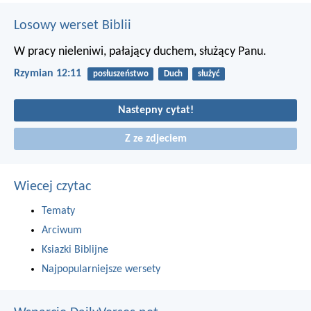
Losowy werset Biblii
W pracy nieleniwi, pałający duchem, służący Panu.
Rzymian 12:11
posłuszeństwo
Duch
służyć
Nastepny cytat!
Z ze zdjeciem
Wiecej czytac
Tematy
Arciwum
Ksiazki Biblijne
Najpopularniejsze wersety