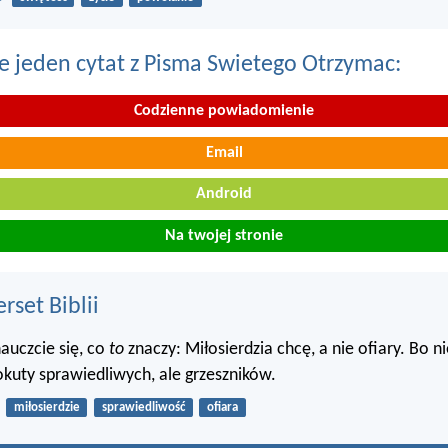
e jeden cytat z Pisma Swietego Otrzymac:
Codzienne powiadomienie
Email
Android
Na twojej stronie
set Biblii
nauczcie się, co
to
znaczy: Miłosierdzia chcę, a nie ofiary. Bo n
uty sprawiedliwych, ale grzeszników.
miłosierdzie
sprawiedliwość
ofiara