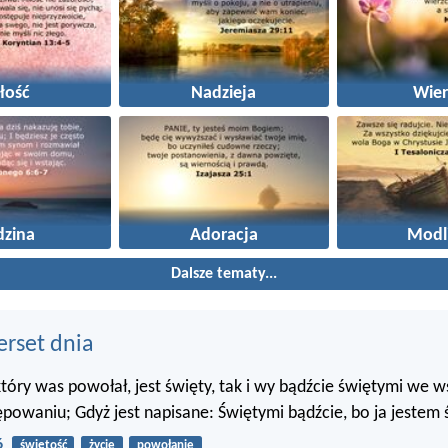
łość
Nadzieja
Wier
dzina
Adoracja
Modl
Dalsze tematy...
erset dnia
 który was powołał, jest święty, tak i wy bądźcie świętymi we 
powaniu; Gdyż jest napisane: Świętymi bądźcie, bo ja jestem 
6
świętość
życie
powołanie