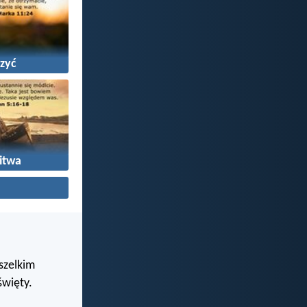
zyć
itwa
wszelkim
święty.