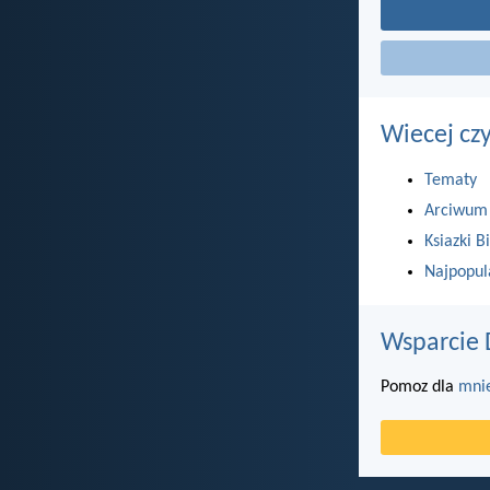
Wiecej cz
Tematy
Arciwum
Ksiazki Bi
Najpopul
Wsparcie 
Pomoz dla
mni