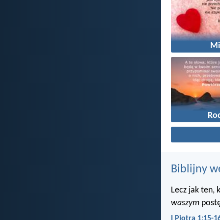
Mi
Ro
Biblijny w
Lecz jak ten,
waszym
postę
I Piotra 1:15-1