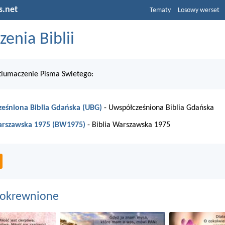
s.net
Tematy
Losowy werset
enia Biblii
tlumaczenie Pisma Swietego:
eśniona Biblia Gdańska (UBG)
- Uwspółcześniona Biblia Gdańska
arszawska 1975 (BW1975)
- Biblia Warszawska 1975
pokrewnione