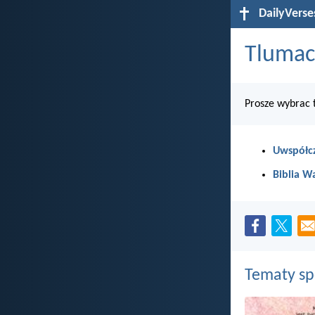
DailyVerse
Tlumacz
Prosze wybrac 
Uwspółcz
Biblia W
Tematy s