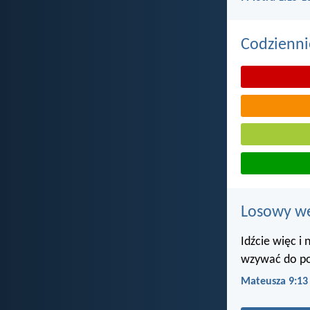
Codzienni
Losowy wer
Idźcie więc i 
wzywać do pok
Mateusza 9:13