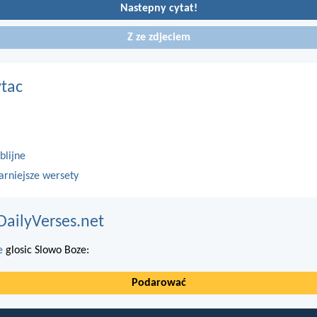
Nastepny cytat!
Z ze zdjeciem
ytac
blijne
arniejsze wersety
DailyVerses.net
e
glosic Slowo Boze:
Podarować