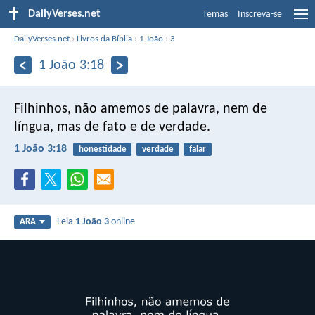
DailyVerses.net
Temas
Inscreva-se
DailyVerses.net
›
Livros da Bíblia
›
1 João
›
3
1 João 3:18
Filhinhos, não amemos de palavra, nem de
língua, mas de fato e de verdade.
1 João 3:18
honestidade
verdade
falar
Leia
1 João 3
online
ARA