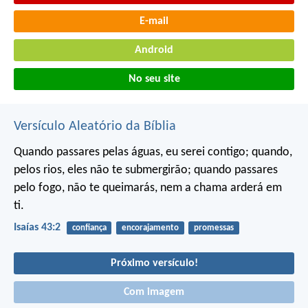
E-mail
Android
No seu site
Versículo Aleatório da Bíblia
Quando passares pelas águas, eu serei contigo; quando,
pelos rios, eles não te submergirão; quando passares
pelo fogo, não te queimarás, nem a chama arderá em
ti.
Isaías 43:2
confiança
encorajamento
promessas
Próximo versículo!
Com imagem