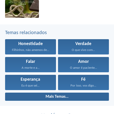
Temas relacionados
Honestidade
Verdade
Filhinhos, não amemos de...
O que vive com...
Falar
Amor
A morte e a...
O amor é paciente...
Esperança
Fé
Eu é que sei...
Por isso, vos digo...
Mais Temas...