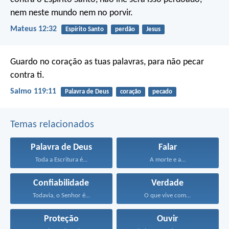
nem neste mundo nem no porvir.
Mateus 12:32
Espírito Santo
perdão
Jesus
Guardo no coração as tuas palavras,
para não pecar
contra ti.
Salmo 119:11
Palavra de Deus
coração
pecado
Temas relacionados
Palavra de Deus
Falar
Toda a Escritura é...
A morte e a...
Confiabilidade
Verdade
Todavia, o Senhor é...
O que vive com...
Proteção
Ouvir