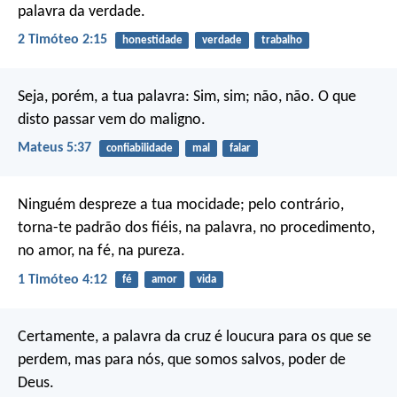
palavra da verdade.
2 Timóteo 2:15
honestidade
verdade
trabalho
Seja, porém, a tua palavra: Sim, sim; não, não. O que
disto passar vem do maligno.
Mateus 5:37
confiabilidade
mal
falar
Ninguém despreze a tua mocidade; pelo contrário,
torna-te padrão dos fiéis, na palavra, no procedimento,
no amor, na fé, na pureza.
1 Timóteo 4:12
fé
amor
vida
Certamente, a palavra da cruz é loucura para os que se
perdem, mas para nós, que somos salvos, poder de
Deus.