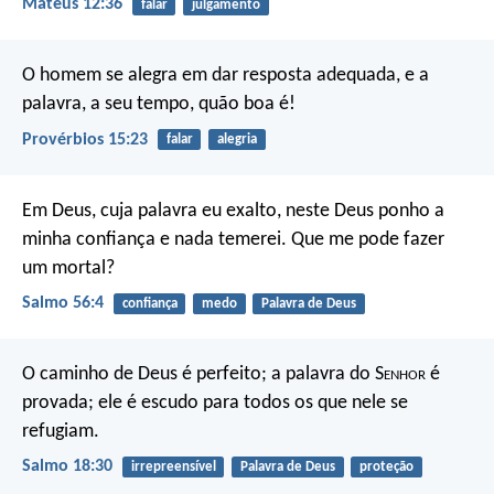
Mateus 12:36
falar
julgamento
O homem se alegra em dar resposta adequada,
e a
palavra, a seu tempo, quão boa é!
Provérbios 15:23
falar
alegria
Em Deus, cuja palavra eu exalto,
neste Deus ponho a
minha confiança e nada temerei.
Que me pode fazer
um mortal?
Salmo 56:4
confiança
medo
Palavra de Deus
O caminho de Deus é perfeito;
a palavra do S
enhor
é
provada;
ele é escudo para todos os que nele se
refugiam.
Salmo 18:30
irrepreensível
Palavra de Deus
proteção