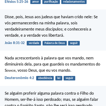
Efésios 5:25-26
amor
purificação
relacionamentos
Disse, pois, Jesus aos judeus que haviam crido nele: Se
vós permanecerdes na minha palavra, sois
verdadeiramente meus discípulos; e conhecereis a
verdade, e a verdade vos libertará.
João 8:31-32
verdade
Palavra de Deus
seguir
Nada acrescentareis à palavra que vos mando, nem
diminuireis dela, para que guardeis os mandamentos do
S
enhor
, vosso Deus, que eu vos mando.
Deuteronômio 4:2
obediência
lei
seguir
Se alguém proferir alguma palavra contra o Filho do
Homem, ser-lhe-á isso perdoado; mas, se alguém falar
contra o Espírito Santo, não lhe será isso perdoado,