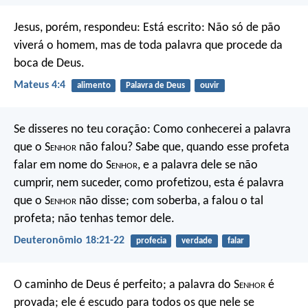
Jesus, porém, respondeu: Está escrito:
Não só de pão
viverá o homem, mas de toda palavra que procede da
boca de Deus.
Mateus 4:4
alimento
Palavra de Deus
ouvir
Se disseres no teu coração: Como conhecerei a palavra
que o S
enhor
não falou? Sabe que, quando esse profeta
falar em nome do S
enhor
, e a palavra dele se não
cumprir, nem suceder, como profetizou, esta é palavra
que o S
enhor
não disse; com soberba, a falou o tal
profeta; não tenhas temor dele.
Deuteronômio 18:21-22
profecia
verdade
falar
O caminho de Deus é perfeito;
a palavra do S
enhor
é
provada;
ele é escudo para todos os que nele se