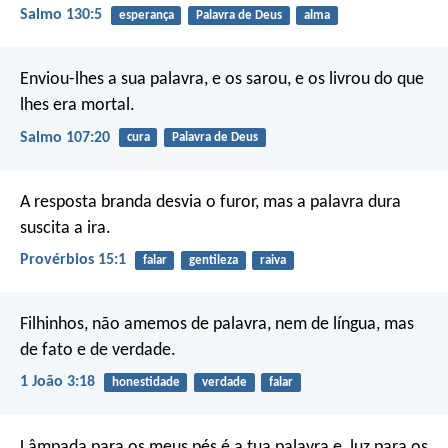
Salmo 130:5
esperança
Palavra de Deus
alma
Enviou-lhes a sua palavra, e os sarou,
e os livrou do que
lhes era mortal.
Salmo 107:20
cura
Palavra de Deus
A resposta branda desvia o furor,
mas a palavra dura
suscita a ira.
Provérbios 15:1
falar
gentileza
raiva
Filhinhos, não amemos de palavra, nem de língua, mas
de fato e de verdade.
1 João 3:18
honestidade
verdade
falar
Lâmpada para os meus pés é a tua palavra
e, luz para os