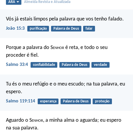
ARA
Almeida Revista e Atualizada
Vós já estais limpos pela palavra que vos tenho falado.
João 15:3
purificação
Palavra de Deus
falar
Porque a palavra do S
enhor
é reta,
e todo o seu
proceder é fiel.
Salmo 33:4
confiabilidade
Palavra de Deus
verdade
Tu és o meu refúgio e o meu escudo;
na tua palavra, eu
espero.
Salmo 119:114
esperança
Palavra de Deus
proteção
Aguardo o S
enhor
, a minha alma o aguarda;
eu espero
na sua palavra.