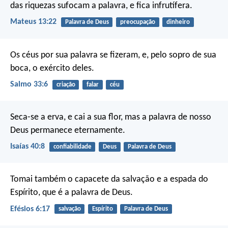
das riquezas sufocam a palavra, e fica infrutífera.
Mateus 13:22
Palavra de Deus
preocupação
dinheiro
Os céus por sua palavra se fizeram,
e, pelo sopro de sua
boca, o exército deles.
Salmo 33:6
criação
falar
céu
Seca-se a erva, e cai a sua flor, mas a palavra de nosso
Deus permanece eternamente.
Isaías 40:8
confiabilidade
Deus
Palavra de Deus
Tomai também o capacete da salvação e a espada do
Espírito, que é a palavra de Deus.
Efésios 6:17
salvação
Espírito
Palavra de Deus