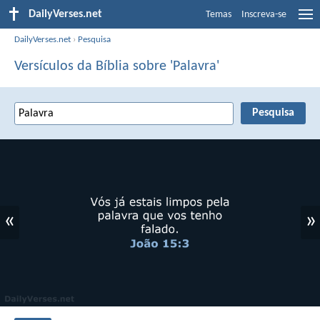
DailyVerses.net
Temas
Inscreva-se
DailyVerses.net
›
Pesquisa
Versículos da Bíblia sobre 'Palavra'
«
»