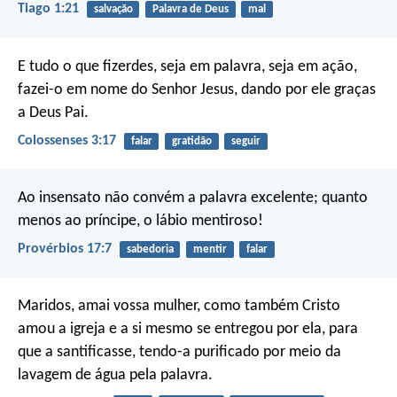
Tiago 1:21
salvação
Palavra de Deus
mal
E tudo o que fizerdes, seja em palavra, seja em ação,
fazei-o em nome do Senhor Jesus, dando por ele graças
a Deus Pai.
Colossenses 3:17
falar
gratidão
seguir
Ao insensato não convém a palavra excelente;
quanto
menos ao príncipe, o lábio mentiroso!
Provérbios 17:7
sabedoria
mentir
falar
Maridos, amai vossa mulher, como também Cristo
amou a igreja e a si mesmo se entregou por ela, para
que a santificasse, tendo-a purificado por meio da
lavagem de água pela palavra.