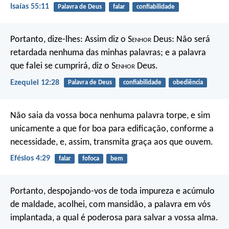
Isaías 55:11
Palavra de Deus
falar
confiabilidade
Portanto, dize-lhes: Assim diz o S
enhor
Deus: Não será
retardada nenhuma das minhas palavras; e a palavra
que falei se cumprirá, diz o S
enhor
Deus.
Ezequiel 12:28
Palavra de Deus
confiabilidade
obediência
Não saia da vossa boca nenhuma palavra torpe, e sim
unicamente a que for boa para edificação, conforme a
necessidade, e, assim, transmita graça aos que ouvem.
Efésios 4:29
falar
fofoca
bem
Portanto, despojando-vos de toda impureza e acúmulo
de maldade, acolhei, com mansidão, a palavra em vós
implantada, a qual é poderosa para salvar a vossa alma.