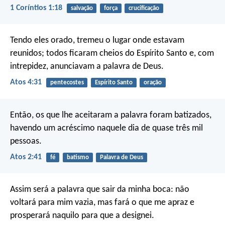
1 Coríntios 1:18
salvação
força
crucificação
Tendo eles orado, tremeu o lugar onde estavam
reunidos; todos ficaram cheios do Espírito Santo e, com
intrepidez, anunciavam a palavra de Deus.
Atos 4:31
pentecostes
Espírito Santo
oração
Então, os que lhe aceitaram a palavra foram batizados,
havendo um acréscimo naquele dia de quase três mil
pessoas.
Atos 2:41
fé
batismo
Palavra de Deus
Assim será a palavra que sair da minha boca: não
voltará para mim vazia, mas fará o que me apraz e
prosperará naquilo para que a designei.