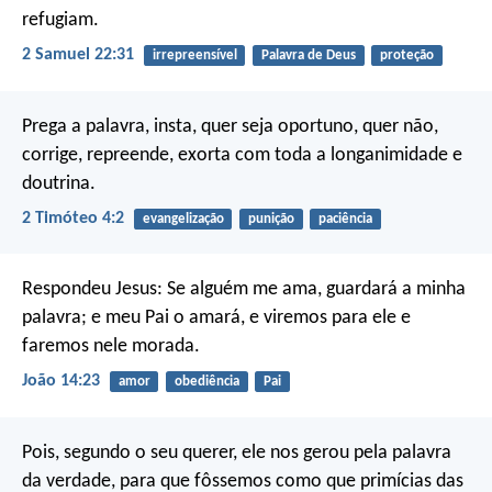
refugiam.
2 Samuel 22:31
irrepreensível
Palavra de Deus
proteção
Prega a palavra, insta, quer seja oportuno, quer não,
corrige, repreende, exorta com toda a longanimidade e
doutrina.
2 Timóteo 4:2
evangelização
punição
paciência
Respondeu Jesus: Se alguém me ama, guardará a minha
palavra; e meu Pai o amará, e viremos para ele e
faremos nele morada.
João 14:23
amor
obediência
Pai
Pois, segundo o seu querer, ele nos gerou pela palavra
da verdade, para que fôssemos como que primícias das