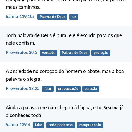
meus caminhos.
Salmo 119:105
Palavra de Deus
luz
Toda palavra de Deus é pura;
ele é escudo para os que
nele confiam.
Provérbios 30:5
verdade
Palavra de Deus
proteção
A ansiedade no coração do homem o abate,
mas a boa
palavra o alegra.
Provérbios 12:25
falar
preocupação
coração
Ainda a palavra me não chegou à língua,
e tu, S
enhor
, já
a conheces toda.
Salmo 139:4
falar
todo-poderoso
compreensão