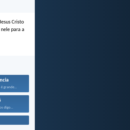
Jesus Cristo
 nele para a
ncia
é grande...
é
os digo...