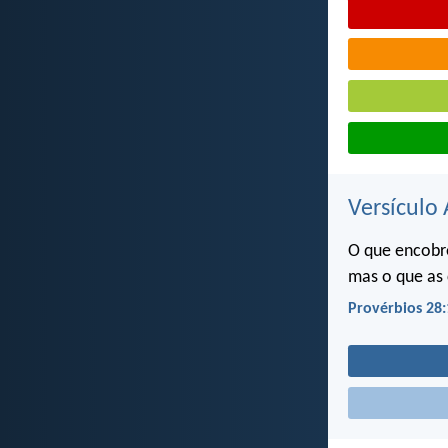
Versículo 
O que encobre
mas o que as 
Provérbios 28: