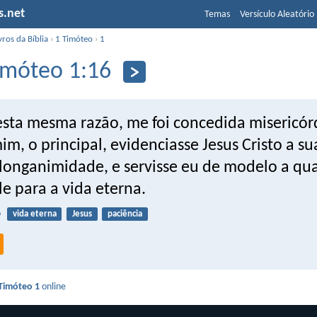
s.net
Temas
Versículo Aleatório
vros da Bíblia
›
1 Timóteo
›
1
imóteo 1:16
esta mesma razão, me foi concedida misericór
m, o principal, evidenciasse Jesus Cristo a su
longanimidade, e servisse eu de modelo a qu
le para a vida eterna.
6
vida eterna
Jesus
paciência
Timóteo 1
online