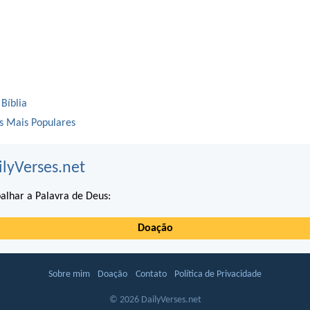
 Bíblia
os Mais Populares
ilyVerses.net
alhar a Palavra de Deus:
Doação
Sobre mim
Doação
Contato
Política de Privacidade
© 2026 DailyVerses.net