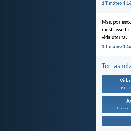
1 Timóteo 1:16
Mas, por isso
mostrasse tod
vida eterna.
1 Timóteo 1:16
Temas rel
Vida
Eu lhe
A
O amor é