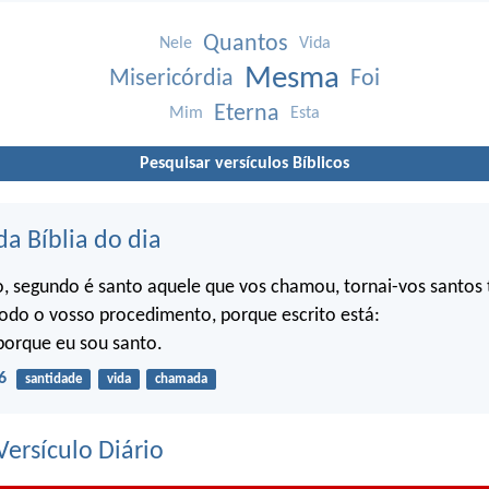
Quantos
Nele
Vida
Mesma
Misericórdia
Foi
Eterna
Mim
Esta
Pesquisar versículos Bíblicos
da Bíblia do dia
o, segundo é santo aquele que vos chamou, tornai-vos santo
do o vosso procedimento, porque escrito está:
porque eu sou santo.
6
santidade
vida
chamada
ersículo Diário