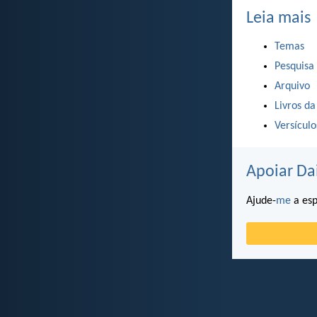
Leia mais
Temas
Pesquisa
Arquivo
Livros da
Versícul
Apoiar Da
Ajude-
me
a esp