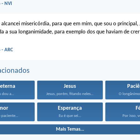
 - NVI
, alcancei misericórdia, para que em mim, que sou o principal, 
a a sua longanimidade, para exemplo dos que haviam de crer
 - ARC
acionados
 eterna
Jesus
Paciê
s dou a...
Jesus, porém, fitando neles...
O longânimo 
mor
Esperança
F
 paciente...
Eu é que sei...
Por isso, v
Mais Temas...