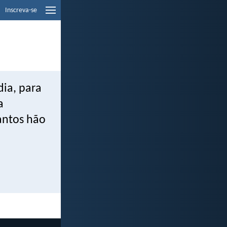
Inscreva-se
dia, para
a
antos hão