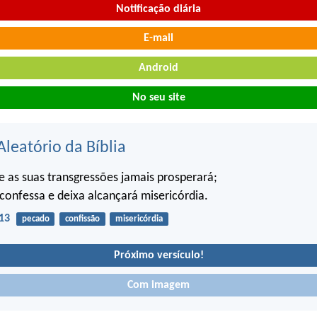
Notificação diária
E-mail
Android
No seu site
Aleatório da Bíblia
 as suas transgressões jamais prosperará;
confessa e deixa alcançará misericórdia.
13
pecado
confissão
misericórdia
Próximo versículo!
Com imagem