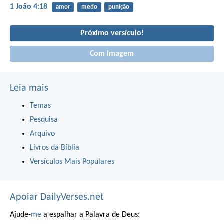
1 João 4:18
amor
medo
punição
Próximo versículo!
Com imagem
Leia mais
Temas
Pesquisa
Arquivo
Livros da Bíblia
Versículos Mais Populares
Apoiar DailyVerses.net
Ajude-
me
a espalhar a Palavra de Deus: