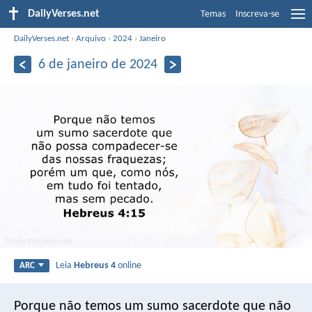
DailyVerses.net
Temas
Inscreva-se
DailyVerses.net
›
Arquivo
›
2024
›
Janeiro
6 de janeiro de 2024
Leia
Hebreus 4
online
ARC
Porque não temos um sumo sacerdote que não